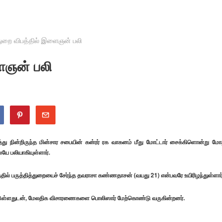
்துறை விபத்தில் இளைஞன் பலி
ளைஞன் பலி
ித்து நின்றிருந்த மின்சார சபையின் கன்ரர் ரக வாகனம் மீது மோட்டார் சைக்கிளொன்று மோ
யே பலியாகியுள்ளார்.
தில் பருத்தித்துறையைச் சேர்ந்த தவராசா கண்ணதாசன் (வயது 21) என்பவரே உயிரிழந்துள்ளார்
்டுள்ளதுடன், மேலதிக விசாரணைகளை பொலிஸார் மேற்கொண்டு வருகின்றனர்.