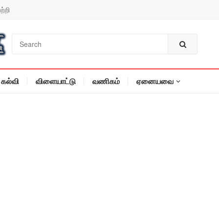
ற்றி
கல்வி
விளையாட்டு
வணிகம்
ஏனையவை