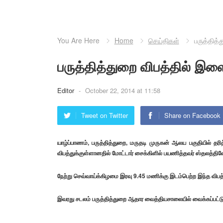
You Are Here
Home
செய்திகள்
பருத்தித
பருத்தித்துறை விபத்தில் இ
Editor
-
October 22, 2014 at 11:58
Tweet on Twitter
Share on Facebook
யாழ்ப்பாணம், பருத்தித்துறை, மருதடி முருகன் ஆலய பகுதியில் தர
விபத்துக்குள்ளானதில்
மோட்டார் சைக்கிளில் பயணித்தவர் ஸ்தலத்திலே
நேற்று செவ்வாய்க்கிழமை இரவு 9.45 மணிக்கு இடம்பெற்ற இந்த விபத்
இவரது சடலம் பருத்தித்துறை ஆதார வைத்தியசாலையில் வைக்கப்பட