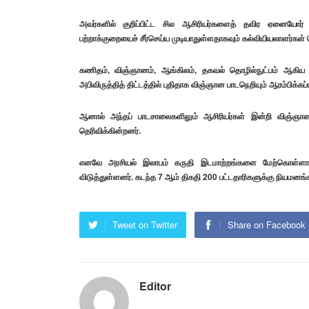
அவர்களில் குறிப்பிட்ட சில ஆசிரியர்களைத் தவிர ஏனையோர்
பற்றாக்குறையைச் சீர்செய்ய முடியாதுள்ளதாகவும் கல்வியியலாளர்கள் 
கணிதம், விஞ்ஞானம், ஆங்கிலம், தகவல் தொழில்நுட்பம் ஆகிய 
அபிவிருத்தித் திட்டத்தில் புதிதாக விஞ்ஞான பாடநெறியும் ஆரம்பிக்கப்
ஆனால் அந்தப் பாடசாலைகளிலும் ஆசிரியர்கள் இன்றி விஞ்ஞா
தெரிவிக்கின்றனர்.
எனவே அரசியல் இலாபம் கருதி இடமாற்றங்களை மேற்கொள்ளாம
விடுத்துள்ளனர். கடந்த 7 ஆம் திகதி 200 பட்டதாரிகளுக்கு நியமனங்க
Tweet on Twitter
Share on Facebook
Editor