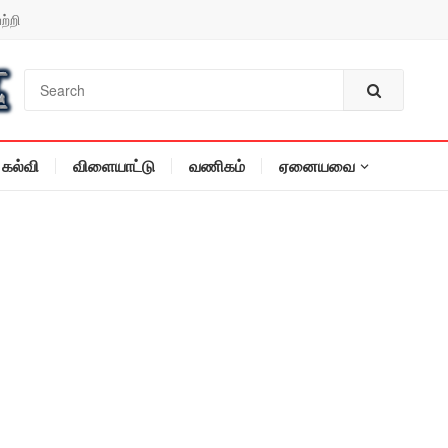
ற்றி
கல்வி
விளையாட்டு
வணிகம்
ஏனையவை