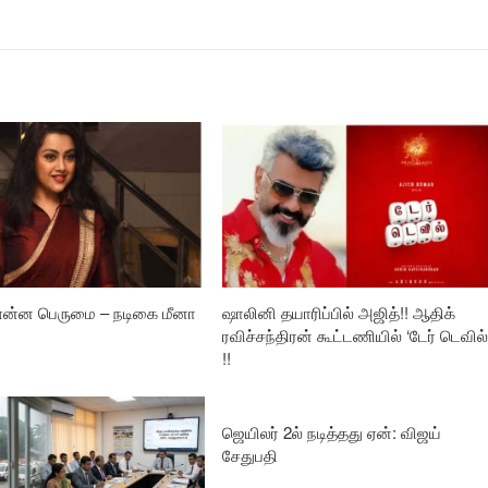
 என்ன பெருமை – நடிகை மீனா
ஷாலினி தயாரிப்பில் அஜித்!! ஆதிக்
ரவிச்சந்திரன் கூட்டணியில் ‘டேர் டெவில்
!!
ஜெயிலர் 2ல் நடித்தது ஏன்: விஜய்
சேதுபதி