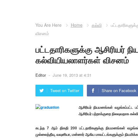
You Are Here
Home
கல்வி
பட்டதாரிகளுக்
விசனம்
பட்டதாரிகளுக்கு ஆசிரியர் ந
கல்வியியலாளர்கள் விசனம்
Editor
-
June 19, 2013 at 4:31
Tweet on Twitter
Share on Facebook
ஆசிரியர் நியமனங்கள் வழங்கப்பட்ட ப
ஆசிரியர் பற்றாக்குறை நிலவுவதாக கல்வ
கடந்த 7 ஆம் திகதி 200 பட்டதாரிகளுக்கு நியமனங்கள் வழங்கப்ப
முல்லைத்தீவு, வவுனியா, மன்னார் ஆகிய மாவட்டங்களுக்கும் நியமிக்கப