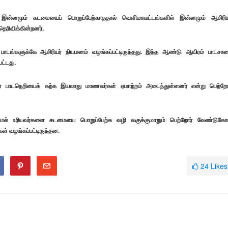
 இன்னமும் கடமையைப் பொறுப்பேற்காததால் வெளிமாவட்டங்களில் இன்னமும் ஆசிரிய
தெரிவிக்கின்றனர்.
பாடங்களுக்கே ஆசிரியர் நியமனம் வழங்கப்பட்டிருந்தது. இந்த ஆண்டு ஆயிரம் பாடசா
பட்டது.
ன பாடநெறியைக் கற்க இயலாது மாணவர்கள் ஏமாற்றம் அடைந்துள்ளனர் என்று பெற்றோ
ல் உரியவர்களை கடமையை பொறுப்பேற்க வழி வகுக்குமாறும் பெற்றோர் வேண்டுகோ
ள் வழங்கப்பட்டிருந்தன.
24
Likes