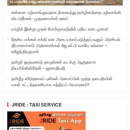
பட்டபகலில் யாழ்.பல்கலை மாணவி காதலனால் கொலை!!!
என்னை பழிவாங்குவதாக நினைத்து தமிழினத்தை பழிவாங்கி
விடாதீர்கள்- முதலமைச்சர் உரை!
யாழில் இன்று முதல் போக்குவரத்தில் புதிய நடைமுறை!
தேசிய மக்கள் சக்தி என அடையாளப்படுத்தப்படினும் அரசியல்
தீர்மானம்சார் அதிகாரங்கள் ஜே.வி.பி வசமே உள்ளன –
கஜேந்திரகுமார்
தமிழர் ஒருவரைத் தாருங்கள் வடக்கு ஆளுநராக
நியமிக்கின்றேன் – ஜனாதிபதி
தமிழீழ விடுதலைப் புலிகள் அமைப்பின் மூத்த தளபதியின்
மகள் சட்டத்தரணியாக சத்தியப் பிரமாணம்!!
JRIDE : TAXI SERVICE