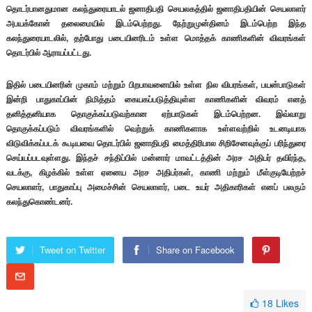
தொடர்பானதுமான கலந்துரையாடல் ஜனாதிபதி செயலகத்தில் ஜனாதிபதியின் செயலாளர்
அபயக்கோன் தலைமையில் இடம்பெற்றது. நேற்றுமுன்தினம் இடம்பெற்ற இந்த
கலந்துரையாடலில், தற்போது படையினரிடம் உள்ள மொத்தக் காணிகளின் விவரங்கள்
தொடர்பில் ஆராயப்பட்டது.
இதில் படையினரின் முகாம் மற்றும் பிறபாவனையில் உள்ள நில விபரங்கள், பயன்பாடுகள்
இன்றி பாதுகாப்பின் நிமித்தம் கையகப்படுத்தியுள்ள காணிகளின் விவரம் எனத்
தனித்தனியாக தொகுக்கப்படுவற்கான ஏற்பாடுகள் இடம்பெற்றன. இவ்வாறு
தொகுக்கப்படும் விவரங்களில் வெற்றுக் காணிகளாக உள்ளவற்றில் உடனடியாக
விடுவிக்கப்படக் கூடியவை தொடர்பில் ஜனாதிபதி மைத்திரிபால சிறிசேனவுக்குப் பரிந்துரை
செய்யப்படவுள்ளது. இந்தச் சந்திப்பில் மன்னார் மாவட்டத்தின் அரச அதிபர் தவிர்ந்த,
வடக்கு, கிழக்கில் உள்ள ஏனைய அரச அதிபர்கள், காணி மற்றும் மீள்குடியேற்றச்
செயலாளர், பாதுகாப்பு அமைச்சின் செயலாளர், படை உயர் அதிகாரிகள் எனப் பலரும்
கலந்துகொண்டனர்.
Tweet on Twitter
Share on Facebook
18
Likes