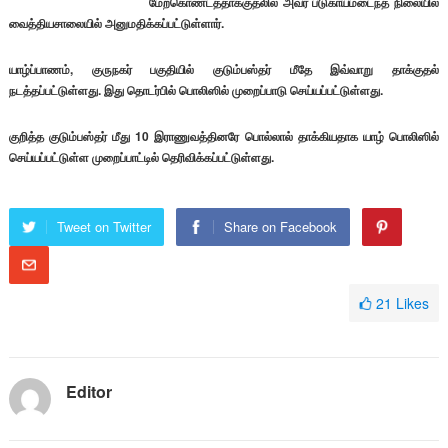
மேற்கொண்டத்தாக்குதலில் அவர் படுகாயமடைந்த நிலையில்
வைத்தியசாலையில் அனுமதிக்கப்பட்டுள்ளார்.
யாழ்ப்பாணம், குருநகர் பகுதியில் குடும்பஸ்தர் மீதே இவ்வாறு தாக்குதல்
நடத்தப்பட்டுள்ளது. இது தொடர்பில் பொலிஸில் முறைப்பாடு செய்யப்பட்டுள்ளது.
குறித்த குடும்பஸ்தர் மீது 10 இராணுவத்தினரே பொல்லால் தாக்கியதாக யாழ் பொலிஸில்
செய்யப்பட்டுள்ள முறைப்பாட்டில் தெரிவிக்கப்பட்டுள்ளது.
Tweet on Twitter
Share on Facebook
21
Likes
Editor