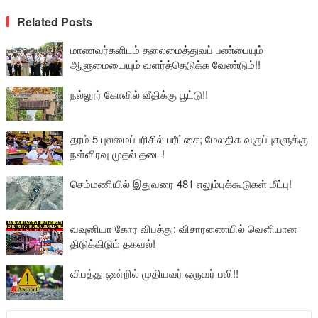
Related Posts
மாணவர்களிடம் தலைமைத்துவப் பண்பையும்
ஆளுமையையும் வளர்த்தெடுக்க வேண்டும்!!
நல்லூர் கோவில் வீதிக்கு பூட்டு!!
தரம் 5 புலமைப்பரிசில் பரீட்சை; மேலதிக வகுப்புகளுக்கு
நள்ளிரவு முதல் தடை!
செம்மணியில் இதுவரை 481 எலும்புக்கூடுகள் மீட்பு!
வவுனியா கோர விபத்து: விசாரணையில் வௌியான
திடுக்கிடும் தகவல்!
விபத்து ஒன்றில் முதியவர் ஒருவர் பலி!!