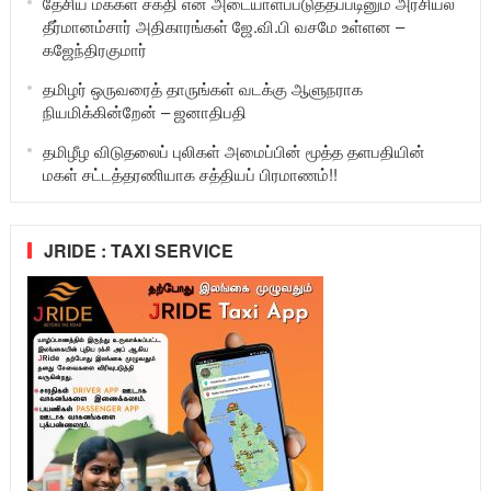
தேசிய மக்கள் சக்தி என அடையாளப்படுத்தப்படினும் அரசியல்
தீர்மானம்சார் அதிகாரங்கள் ஜே.வி.பி வசமே உள்ளன –
கஜேந்திரகுமார்
தமிழர் ஒருவரைத் தாருங்கள் வடக்கு ஆளுநராக
நியமிக்கின்றேன் – ஜனாதிபதி
தமிழீழ விடுதலைப் புலிகள் அமைப்பின் மூத்த தளபதியின்
மகள் சட்டத்தரணியாக சத்தியப் பிரமாணம்!!
JRIDE : TAXI SERVICE