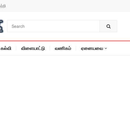
ற்றி
கல்வி
விளையாட்டு
வணிகம்
ஏனையவை