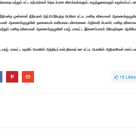
ரவதை மற்றும் சட்ட ஏற்பாடுகள் தொடர்பான விளக்கங்களும், கருத்துரைகளும் வழங்கப்பட்டன
திமன்ற முன்னாள் நீதியரசர் ஆர்.பி.பிரியந்த பெரேரா உட்பட மனித உரிமைகள் ஆணைக்குழுவி
 உரிமைகள் ஆணைக்குழுவின் தலைமைக் காரியாலய விசாரணை அதிகாரி பௌமி, மனித உரிமைக
ற்றும் மனித உரிமைகள் ஆணைக்குழுவின் யாழ். மாவட்ட இணைப்பாளர் பிரியதர்ஷன ஆகியோ
யாழ். மாவட்ட உதவிப் பொலிஸ் அத்தியட்சகர் திலகரட்ண உட்பட பொலிஸ் அதிகாரிகள் எனப் பல
18
Likes