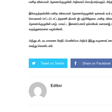
மனித உரிமைகள் ஆணைக்குழுவின் அதிகாரம் செயற்பாடுகளும், சித்தி
இக்கருத்தரங்கில் மனித உரிமைகள் ஆணைக்குழுவின் தலைவர் உயர் நீ
செயலாளர் (சட்டம்) சட்டத்தரணி நிமால் ஜி புஞ்சிஹேவா, மனித
ஆணைக்குழுவின் யாழ். மாவட்ட இணைப்பாளர் தங்கவேல் கனகராஜ் ம
கருத்துரைகளை வழங்கினர்.
அத்துடன், வடமாகாண பிரதிப் பொலிஸ்மா அதிபர் இந்து கருணாரட்ண, 
கலந்து கொண்டனர்.
Tweet on Twitter
Share on Facebook
Editor