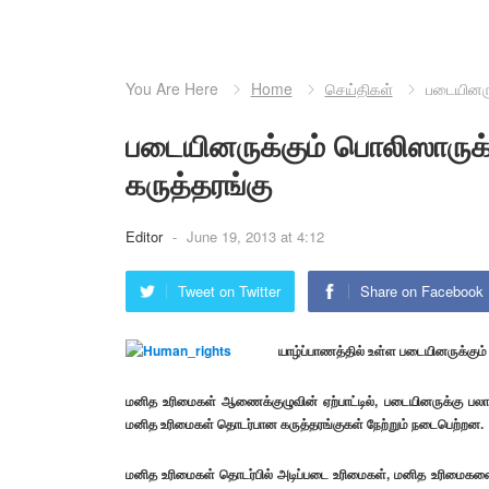
You Are Here
Home
செய்திகள்
படையினரு
படையினருக்கும் பொலிஸாருக
கருத்தரங்கு
Editor
-
June 19, 2013 at 4:12
Tweet on Twitter
Share on Facebook
யாழ்ப்பாணத்தில் உள்ள படையினருக்கும
மனித உரிமைகள் ஆணைக்குழுவின் ஏற்பாட்டில், படையினருக்கு பலா
மனித உரிமைகள் தொடர்பான கருத்தரங்குகள் நேற்றும் நடைபெற்றன.
மனித உரிமைகள் தொடர்பில் அடிப்படை உரிமைகள், மனித உரிமைகளை அ