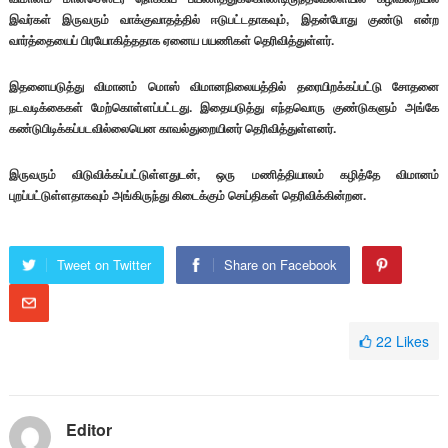
இவர்கள் இருவரும் வாக்குவாதத்தில் ஈடுபட்டதாகவும், இதன்போது குண்டு என்ற
வார்த்தையைப் பிரயோகித்ததாக ஏனைய பயணிகள் தெரிவித்துள்ளர்.
இதனையடுத்து விமானம் மொஸ் விமானநிலையத்தில் தரையிறக்கப்பட்டு சோதனை
நடவடிக்கைகள் மேற்கொள்ளப்பட்டது. இதையடுத்து எந்தவொரு குண்டுகளும் அங்கே
கண்டுபிடிக்கப்படவில்லையென காவல்துறையினர் தெரிவித்துள்ளனர்.
இருவரும் விடுவிக்கப்பட்டுள்ளதுடன், ஒரு மணித்தியாலம் கழித்தே விமானம்
புறப்பட்டுள்ளதாகவும் அங்கிருந்து கிடைக்கும் செய்திகள் தெரிவிக்கின்றன.
Tweet on Twitter
Share on Facebook
22
Likes
Editor