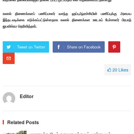
கலால் திணைக்களப் பணிப்பாளர் வசந்த ஹப்புஆராச்சியின் பணிப்புக்கு அமைய
இந்நடவடிக்கை எடுக்கப்பட்டுள்ளதாக கலால் திணைக்கள ஊடகப் பேச்சாளர் பிரபாத்
ஜயவிக்ரம தெரிவித்தார்.
Tweet on Twitter
Share on Facebook
20
Likes
Editor
Related Posts
மாணவர்களிடம் தலைமைத்துவப் பண்பையும்