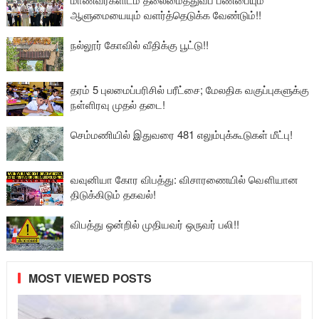
ஆளுமையையும் வளர்த்தெடுக்க வேண்டும்!!
நல்லூர் கோவில் வீதிக்கு பூட்டு!!
தரம் 5 புலமைப்பரிசில் பரீட்சை; மேலதிக வகுப்புகளுக்கு
நள்ளிரவு முதல் தடை!
செம்மணியில் இதுவரை 481 எலும்புக்கூடுகள் மீட்பு!
வவுனியா கோர விபத்து: விசாரணையில் வௌியான
திடுக்கிடும் தகவல்!
விபத்து ஒன்றில் முதியவர் ஒருவர் பலி!!
MOST VIEWED POSTS