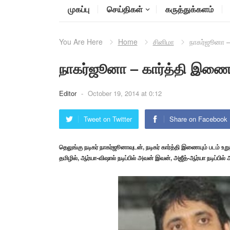
முகப்பு
செய்திகள்
கருத்துக்களம்
You Are Here
Home
சினிமா
நாகர்ஜூனா –
நாகர்ஜூனா – கார்த்தி இணைய
Editor
-
October 19, 2014 at 0:12
Tweet on Twitter
Share on Facebook
தெலுங்கு நடிகர் நாகர்ஜூனாவுடன், நடிகர் கார்த்தி இணையும் படம் உற
தமிழில், ஆர்யா-விஷால் நடிப்பில் அவன் இவன், அஜீத்-ஆர்யா நடிப்