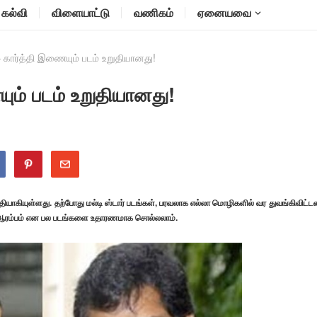
கல்வி
விளையாட்டு
வணிகம்
ஏனையவை
 கார்த்தி இணையும் படம் உறுதியானது!
ும் படம் உறுதியானது!
ுதியாகியுள்ளது.
தற்போது மல்டி ஸ்டார் படங்கள், பரவலாக எல்லா மொழிகளில் வர துவங்கிவிட்ட
பில் ஆரம்பம் என பல படங்களை உதாரணமாக சொல்லலாம்.