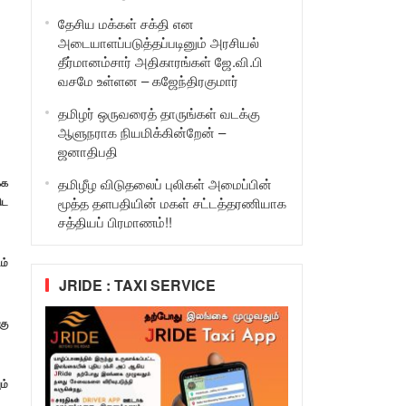
தேசிய மக்கள் சக்தி என
அடையாளப்படுத்தப்படினும் அரசியல்
தீர்மானம்சார் அதிகாரங்கள் ஜே.வி.பி
வசமே உள்ளன – கஜேந்திரகுமார்
தமிழர் ஒருவரைத் தாருங்கள் வடக்கு
ஆளுநராக நியமிக்கின்றேன் –
ஜனாதிபதி
தமிழீழ விடுதலைப் புலிகள் அமைப்பின்
்க
மூத்த தளபதியின் மகள் சட்டத்தரணியாக
ிட
சத்தியப் பிரமாணம்!!
ம்
JRIDE : TAXI SERVICE
கு
ம்