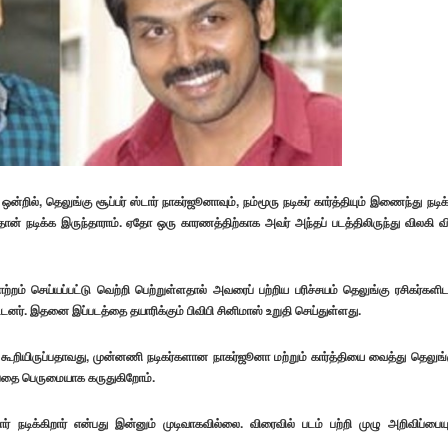
்றில், தெலுங்கு சூப்பர் ஸ்டார் நாகர்ஜூனாவும், நம்மூரு நடிகர் கார்த்தியும் இணைந்து நடிக
 தான் நடிக்க இருந்தாராம். ஏதோ ஒரு காரணத்திற்காக அவர் அந்தப் படத்திலிருந்து விலகி வ
ாற்றம் செய்யப்பட்டு வெற்றி பெற்றுள்ளதால் அவரைப் பற்றிய பரிச்சயம் தெலுங்கு ரசிகர்களிட
ர். இதனை இப்படத்தை தயாரிக்கும் பிவிபி சினிமாஸ் உறுதி செய்துள்ளது.
ில் கூறியிருப்பதாவது, முன்னணி நடிகர்களான நாகர்ஜூனா மற்றும் கார்த்தியை வைத்து தெலுங்
ப்பதை பெருமையாக கருதுகிறோம்.
ார் நடிக்கிறார் என்பது இன்னும் முடிவாகவில்லை. விரைவில் படம் பற்றி முழு அறிவிப்பையு