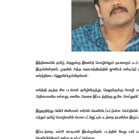
இந்நிலையில் தமிழ், தெலுங்கு இரண்டு மொழியிலும் தயாராகும் படம் ஒன
இருக்கின்றனர். முதலில் அந்த கதாபாத்திரத்தில் ஜுனியர் என்டிஆர்
கார்த்தியை அணுகியிருக்கிறார்கள்.
கார்த்தி நடித்த சில படங்கள் தமிழிலிருந்து, தெலுங்குக்கு மொழி ம
அதிகமாகவே உள்ளது. எனவே அவரை இப்படத்திற்கு ஓ.கே. செய்துவிட்டன
இதுகுறித்து பிவிபி சினிமாஸ் சார்பில் வெளியிடப்பட்டுள்ள செய்திய
மற்றும் தமிழ் மொழிகளில் மெகா பட்ஜெட்டில் படத்தை தயாரிக்க இரு
இப்படத்தை, வம்சி பைடிபாலி இயக்குகிறார். படத்தில் வேறு யார் ய
வெளியிடுவோம் என்று கூறப்பட்டுள்ளது.