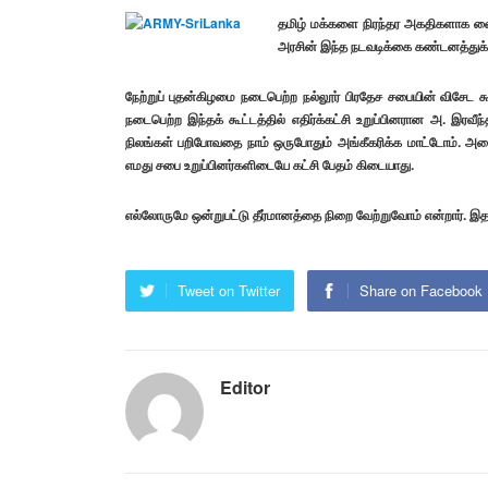
தமிழ் மக்களை நிரந்தர அகதிகளாக வைத்
அரசின் இந்த நடவடிக்கை கண்டனத்துக்கு
நேற்றுப் புதன்கிழமை நடைபெற்ற நல்லூர் பிரதேச சபையின் விசேட 
நடைபெற்ற இந்தக் கூட்டத்தில் எதிர்க்கட்சி உறுப்பினரான அ. இரவீந்
நிலங்கள் பறிபோவதை நாம் ஒருபோதும் அங்கீகரிக்க மாட்டோம். அமைச
எமது சபை உறுப்பினர்களிடையே கட்சி பேதம் கிடையாது.
எல்லோருமே ஒன்றுபட்டு தீர்மானத்தை நிறை வேற்றுவோம் என்றார். இ
Tweet on Twitter
Share on Facebook
Editor