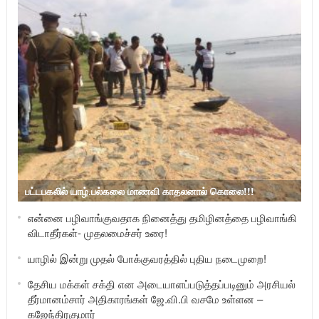
பட்டபகலில் யாழ்.பல்கலை மாணவி காதலனால் கொலை!!!
என்னை பழிவாங்குவதாக நினைத்து தமிழினத்தை பழிவாங்கி
விடாதீர்கள்- முதலமைச்சர் உரை!
யாழில் இன்று முதல் போக்குவரத்தில் புதிய நடைமுறை!
தேசிய மக்கள் சக்தி என அடையாளப்படுத்தப்படினும் அரசியல்
தீர்மானம்சார் அதிகாரங்கள் ஜே.வி.பி வசமே உள்ளன –
கஜேந்திரகுமார்