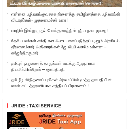
பட்டபகலில் யாழ்.பல்கலை மாணவி காதலனால் கொலை!!!
என்னை பழிவாங்குவதாக நினைத்து தமிழினத்தை பழிவாங்கி
விடாதீர்கள்- முதலமைச்சர் உரை!
யாழில் இன்று முதல் போக்குவரத்தில் புதிய நடைமுறை!
தேசிய மக்கள் சக்தி என அடையாளப்படுத்தப்படினும் அரசியல்
தீர்மானம்சார் அதிகாரங்கள் ஜே.வி.பி வசமே உள்ளன –
கஜேந்திரகுமார்
தமிழர் ஒருவரைத் தாருங்கள் வடக்கு ஆளுநராக
நியமிக்கின்றேன் – ஜனாதிபதி
தமிழீழ விடுதலைப் புலிகள் அமைப்பின் மூத்த தளபதியின்
மகள் சட்டத்தரணியாக சத்தியப் பிரமாணம்!!
JRIDE : TAXI SERVICE