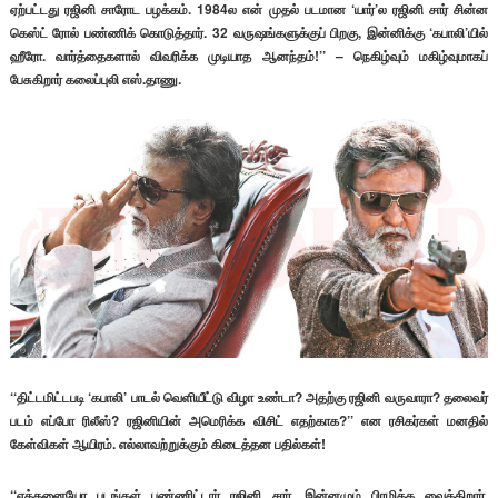
ஏற்பட்டது ரஜினி சாரோட பழக்கம். 1984ல என் முதல் படமான ‘யார்’ல ரஜினி சார் சின்ன
கெஸ்ட் ரோல் பண்ணிக் கொடுத்தார். 32 வருஷங்களுக்குப் பிறகு, இன்னிக்கு ‘கபாலி’யில்
ஹீரோ. வார்த்தைகளால் விவரிக்க முடியாத ஆனந்தம்!’’ – நெகிழ்வும் மகிழ்வுமாகப்
பேசுகிறார் கலைப்புலி எஸ்.தாணு.
‘‘திட்டமிட்டபடி ‘கபாலி’ பாடல் வெளியீட்டு விழா உண்டா? அதற்கு ரஜினி வருவாரா? தலைவர்
படம் எப்போ ரிலீஸ்? ரஜினியின் அமெரிக்க விசிட் எதற்காக?’’ என ரசிகர்கள் மனதில்
கேள்விகள் ஆயிரம். எல்லாவற்றுக்கும் கிடைத்தன பதில்கள்!
‘‘எத்தனையோ படங்கள் பண்ணிட்டார் ரஜினி சார். இன்னமும் பிரமிக்க வைக்கிறார்.