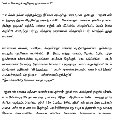
‘என்ன சொல்றார் சந்தோஷ் நாராயணன்?’’
‘‘பாடல்கள் நல்லா வந்திருக்குனு இப்பவே அவருக்கு பாராட்டுகள் குவியுது. ‘ ‘ரஜினி சார்
படத்துக்கு நீதான் மியூசிக்’னு ரஞ்சித் என்கிட்ட சொன்னதும், என்னால நம்பவே முடியல.
திடீர்னு ஒருநாள் ரஞ்சித் என்னை ரஜினி சார் வீட்டுக்கே அழைச்சிட்டுப் போயி இன்ப
அதிர்ச்சி கொடுத்துட்டார்!’னு சந்தோஷ் நாராயணன் சந்தோஷப்பட்டார். மொத்தம் ஐந்து
பாடல்கள்.
பாடல்களை கபிலன், உமாதேவி, அருண்ராஜா காமராஜ் எழுதியிருக்காங்க. ஒவ்வொரு
பாடலுமே ஒவ்வொரு கான்செப்ட். நீர், நிலம், காற்று, வானம், நெருப்பு ஆகிய பஞ்ச
பூதங்களை உள்ளடக்கிய வடிவங்களா பாடல்கள் இருக்கும். ‘மாய நதியினிலே…’ பாடல்
காலங்காலமா நிலைத்து நிற்கக்கூடிய மெலடியா வந்திருக்கு. ‘உலகம் ஒருவனுக்கா’ பாடல்
நிலத்தைக் குறிக்கும். ‘வீரத்துறந்தரா…’ பாடல் மூச்சுக்காற்றையும், ‘வானம் பார்த்தேன்’
ஆகாயத்தையும் ‘நெருப்பு டா…’ அக்னியையும் குறிக்கும்!’’
‘‘இசை வெளியீடு பிரமாண்டமா நடக்குதா?’’
‘‘ரஜினி சார் ஹாலிடேவுக்காக ஃபாரின் போயிருக்கார். ஜூன் கடைசியில்தான் திரும்பி வர்றார்.
படம் ரிலீஸுக்கு 35 நாட்களுக்கு முன்னாடி அதோட ஆடியோவை ரிலீஸ் பண்றது தமிழ்
சினிமா வழக்கம். அதன்படி, ஜூன் 12ல ஆடியோ ரிலீஸ். ரஜினி சார் வந்து விழா நடந்தால்
அதோட வீச்சு வேற லெவல்ல இருக்கும். அவர் இல்லாதபோது விழா நடத்தினால் அது நிறைவு
இல்லாத விழாவாகிடும். அதனால சிம்பிளா சோஷியல் மீடியாக்கள்ல பாடல்களை