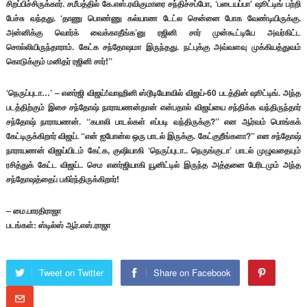
சிறப்பிச்சிருக்கார். சமீபத்தில் கே.எஸ்.ரவிகுமாரை சந்திச்சப்போ, ‘படையப்பா’ ஷூட்டிங் பற்றி
பேச்சு வந்தது. ‘தாணு பொண்ணு கல்யாண டேட்ல சென்னை போக வேண்டியிருக்கு.
அன்னிக்கு வொர்க் வைக்காதீங்க’னு ரஜினி சார் முன்கூட்டியே அவர்கிட்ட
சொல்லியிருந்தாராம். கேட்க சந்தோஷமா இருந்தது. நட்புக்கு அவ்வளவு முக்கியத்துவம்
கொடுக்கும் மனிதர் ரஜினி சார்!’’
‘நெருப்புடா…’ – எனர்ஜி விஜய்!வாஹினி ஸ்டூடியோவில் விஜய்-60 படத்தின் ஷூட்டிங். அந்த
படத்திற்கும் இசை சந்தோஷ் நாராயணன்தான் என்பதால் விஜய்யை சந்திக்க வந்திருந்தார்
சந்தோஷ் நாராயணன். ‘‘கபாலி பாடல்கள் எப்படி வந்திருக்கு?’’ என ஆர்வம் பொங்கக்
கேட்டிருக்கிறார் விஜய். ‘‘என் ஐபோன்ல ஒரு பாடல் இருக்கு. கேட்குறீங்களா?’’ என சந்தோஷ்
நாராயணன் விஜய்யிடம் கேட்க, குஷியாகி ‘நெருப்புடா.. நெருங்குடா’ பாடல் முழுவதையும்
ரசித்துக் கேட்ட விஜய்.. செம எனர்ஜியாகி யூனிட்டில் இருந்த அத்தனை பேரிடமும் அந்த
சந்தோஷத்தைப் பகிர்ந்திருக்கிறார்!
– மை.பாரதிராஜா
படங்கள்: ஸ்டில்ஸ் ஆர்.எஸ்.ராஜா
Tweet on Twitter
Share on Facebook