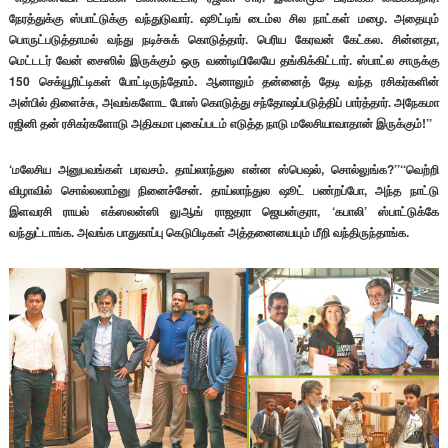
நேரத்துக்கு ஸ்பாட்டுக்கு வந்துடுவார். ஷூட்டிங் டைம்ல சில நாட்கள் மழை. அதையும்
பொருட்படுத்தாமல் வந்து நடிச்சுக் கொடுத்தார். பெரிய கேரவன் கேட்கல. சின்னதா,
மெட்டடர் வேன் சைஸில் இருக்கும் ஒரு வண்டியிலேயே தங்கிக்கிட்டார். ஸ்பாட்ல சாருக்கு
150 செக்யூரிட்டிகள் போட்டிருந்தோம். ஆனாலும் தன்னைத் தேடி வந்த ரசிகர்களின்
அன்பில் திளைச்சு, அவங்களோட போஸ் கொடுத்து சந்தோஷப்படுத்திப் பார்த்தார். அநேகமா
ரஜினி தன் ரசிகர்களோடு அதிகமா புகைப்படம் எடுத்த நாடு மலேசியாவாதான் இருக்கும்!’’
‘மலேசிய அனுபவங்கள் பரவசம். தாய்லாந்துல என்ன ஸ்பெஷல், சொல்லுங்க?’’‘‘வெற்றி
விழாவில் சொல்லலாம்னு நினைச்சேன். தாய்லாந்துல ஷூட் பண்றப்போ, அந்த நாட்டு
இளவரசி ராயல் எக்ஸலன்ஸி லுஆங் ராஜதரா ஜெயன்குரா, ‘கபாலி’ ஸ்பாட்டுக்கே
வந்துட்டாங்க. அவங்க பாதுகாப்பு கெடுபிடிகள் அத்தனையையும் மீறி வந்திருந்தாங்க.