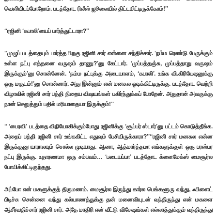
வெளியிடப்போறோம். படத்தோட ரிலீஸ் ஜூலையில் திட்டமிட்டிருக்கோம்!’’
‘‘ரஜினி ‘கபாலி’யைப் பார்த்துட்டாரா?’’
‘‘முழுப் படத்தையும் பார்த்த பிறகு ரஜினி சார் என்னை சந்திச்சார். ‘நம்ம ரெண்டு பேருக்கும்
உள்ள நட்பு எத்தனை வருஷம் தாணு?’னு கேட்டார். ‘முப்பத்தஞ்சு, முப்பத்தாறு வருஷம்
இருக்கும்’னு சொன்னேன். ‘நம்ம நட்புக்கு அடையாளம், ‘கபாலி’. உங்க வி.கிரியேஷனுக்கு
ஒரு மகுடம்!’னு சொன்னார். அது இன்னும் என் மனசுல ஓடிக்கிட்டிருக்கு. படத்தோட வெற்றி
விழாவில் ரஜினி சார் பத்தி நிறைய விஷயங்கள் பகிர்ந்துக்கப் போறேன். அதுதான் அவருக்கு
நான் செலுத்தும் பதில் மரியாதையா இருக்கும்!’’
‘‘ ‘பைரவி’ படத்தை விநியோகிக்கும்போது ரஜினிக்கு ‘சூப்பர் ஸ்டார்’னு பட்டம் கொடுத்தீங்க.
அதைப் பத்தி ரஜினி சார் உங்ககிட்ட எதுவும் பேசியிருக்காரா?’’‘‘ரஜினி சார் மனசுல என்ன
இருக்குனு யாராலயும் சொல்ல முடியாது. ஆனா, ஆத்மார்த்தமா எங்களுக்குள் ஒரு பரஸ்பர
நட்பு இருக்கு. உதாரணமா ஒரு சம்பவம்… ‘படையப்பா’ படத்தோட க்ளைமேக்ஸ் மைசூர்ல
போயிக்கிட்டிருந்தது.
அப்போ என் மகளுக்குத் திருமணம். மைசூர்ல இருந்து கார்ல பெங்களூரு வந்து, ஃபிளைட்
பிடிச்சு சென்னை வந்து கல்யாணத்துக்கு தன் மனைவியுடன் வந்திருந்து என் மகளை
ஆசீர்வதிச்சார் ரஜினி சார். அதே மாதிரி என் வீட்டு விசேஷங்கள் எல்லாத்துக்கும் வந்திருந்து