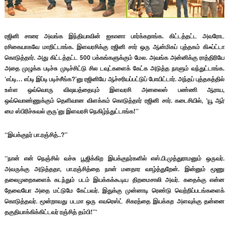
ரஜினி சாரை அவங்க இந்தியாவின் ஐகானா பார்க்கறாங்க. கிட்டத்தட்ட அவரோட
ரசிகையாகவே மாறிட்டாங்க. இளவரசிக்கு ரஜினி சார் ஒரு ஆன்மிகப் புத்தகம் கிஃப்ட்டா
கொடுத்தார். அது கிட்டத்தட்ட 500 பக்கங்களுக்கும் மேல. அவங்க அன்னிக்கு ராத்திரியே
அதை முழுக்க படிச்சு முடிச்சிட்டு சில டவுட்களைக் கேட்க அடுத்த நாளும் வந்துட்டாங்க.
‘எப்டி… எப்டி இப்டி படிச்சீங்க?’னு ரஜினியே ஆச்சரியப்பட்டுப் போயிட்டார். அந்தப் புத்தகத்தில்
உள்ள ஒவ்வொரு விஷயத்தையும் இளவரசி அனலைஸ் பண்ணி ஆராய,
ஒவ்வொண்ணுக்கும் தெளிவான விளக்கம் கொடுத்தார் ரஜினி சார். கடைசியில், ‘யூ ஆர்
மை ஸ்பிரிச்சுவல் குரு’னு இளவரசி நெகிழ்ந்துட்டாங்க!’’
‘‘இயக்குநர் பா.ரஞ்சித்..?’’
‘‘நான் என் நெஞ்சில் வச்சு பூஜிக்கிற இயக்குநர்களில் எஸ்.பி.முத்துராமனும் ஒருவர்.
அவருக்கு அடுத்ததா, பா.ரஞ்சித்தை நான் மனதார வாழ்த்துறேன். இன்னும் மூணு
தலைமுறைகளைக் கடந்தும் படம் இயக்கக்கூடிய திறமைசாலி அவர். கதைக்கு என்ன
தேவையோ அதை மட்டுமே கேட்பவர். இதுக்கு முன்னாடி ரெண்டு வெற்றிப்படங்களைக்
கொடுத்தவர். மூன்றாவது படமா ஒரு எவரெஸ்ட் சிகரத்தை இயக்கற அளவுக்கு தன்னை
தகுதியாக்கிக்கிட்டவர் ரஞ்சித் தம்பி!’’‘