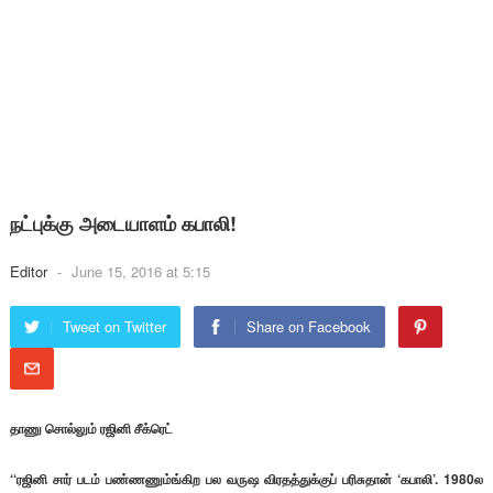
நட்புக்கு அடையாளம் கபாலி!
Editor
-
June 15, 2016 at 5:15
Tweet on Twitter
Share on Facebook
தாணு சொல்லும் ரஜினி சீக்ரெட்
‘‘ரஜினி சார் படம் பண்ணணும்ங்கிற பல வருஷ விரதத்துக்குப் பரிசுதான் ‘கபாலி’. 1980ல