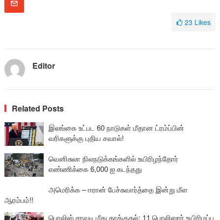
23
Likes
Editor
Related Posts
இலங்கை உட்பட 60 நாடுகள் மீதான ட்ரம்ப்பின்
வரிகளுக்கு புதிய சவால்!
வெனிசுலா நிலநடுக்கங்களில் உயிரிழந்தோர்
எண்ணிக்கை 6,000 ஐ கடந்தது
அமெரிக்க – ஈரான் பேச்சுவார்த்தை இன்று மீள
ஆரம்பம்!!
பொலிஸ் சாவடி மீது தாக்குதல்: 11 பொலிஸார் உயிரிழப்பு