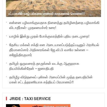
பட்டபகலில் யாழ்.பல்கலை மாணவி காதலனால் கொலை!!!
என்னை பழிவாங்குவதாக நினைத்து தமிழினத்தை பழிவாங்கி
விடாதீர்கள்- முதலமைச்சர் உரை!
யாழில் இன்று முதல் போக்குவரத்தில் புதிய நடைமுறை!
தேசிய மக்கள் சக்தி என அடையாளப்படுத்தப்படினும் அரசியல்
தீர்மானம்சார் அதிகாரங்கள் ஜே.வி.பி வசமே உள்ளன –
கஜேந்திரகுமார்
தமிழர் ஒருவரைத் தாருங்கள் வடக்கு ஆளுநராக
நியமிக்கின்றேன் – ஜனாதிபதி
தமிழீழ விடுதலைப் புலிகள் அமைப்பின் மூத்த தளபதியின்
மகள் சட்டத்தரணியாக சத்தியப் பிரமாணம்!!
JRIDE : TAXI SERVICE