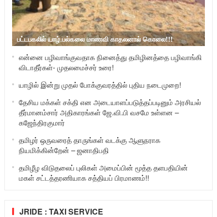
பட்டபகலில் யாழ்.பல்கலை மாணவி காதலனால் கொலை!!!
என்னை பழிவாங்குவதாக நினைத்து தமிழினத்தை பழிவாங்கி
விடாதீர்கள்- முதலமைச்சர் உரை!
யாழில் இன்று முதல் போக்குவரத்தில் புதிய நடைமுறை!
தேசிய மக்கள் சக்தி என அடையாளப்படுத்தப்படினும் அரசியல்
தீர்மானம்சார் அதிகாரங்கள் ஜே.வி.பி வசமே உள்ளன –
கஜேந்திரகுமார்
தமிழர் ஒருவரைத் தாருங்கள் வடக்கு ஆளுநராக
நியமிக்கின்றேன் – ஜனாதிபதி
தமிழீழ விடுதலைப் புலிகள் அமைப்பின் மூத்த தளபதியின்
மகள் சட்டத்தரணியாக சத்தியப் பிரமாணம்!!
JRIDE : TAXI SERVICE