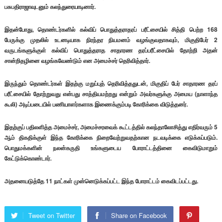
பசுபதிராஜாவுடனும் கலந்துரையாடினார்.
இதன்போது, தொண்டர்களில் கல்விப் பொதுத்தராதரப் பரீட்சையில் சித்தி பெற்ற 168
பேருக்கு முதலில் உடனடியாக நிரந்தர நியமனம் வழங்குவதாகவும், மிகுதிபேர் 2
வருடங்களுக்குள் கல்விப் பொதுத்தராத சாதாரண தரப்பரீட்சையில் தோற்றி அதன்
சான்றிதழினை வழங்கவேண்டும் என அமைச்சர் தெரிவித்தார்.
இருந்தும் தொண்டர்கள் இதற்கு மறுப்புத் தெரிவித்ததுடன், மிகுதிப் பேர் சாதாரண தரப்
பரீட்சையில் தோற்றுவது என்பது சாத்தியமற்றது என்றும் அவர்களுக்கு அமைய (நாளாந்த
கூலி) அடிப்படையில் பணியாளர்களாக இணைக்கும்படி கோரிக்கை விடுத்தனர்.
இதற்குப் பதிலளித்த அமைச்சர், அமைச்சரவைக் கூட்டத்தில் கலந்தாலோசித்து எதிர்வரும் 5
ஆம் திகதிக்குள் இந்த கோரிக்கை நிறைவேற்றுவதற்கான நடவடிக்கை எடுக்கப்படும்.
பொதுமக்களின் நலன்கருதி உங்களுடைய போராட்டத்தினை கைவிடுமாறும்
கேட்டுக்கொண்டார்.
அதனையடுத்தே 11 நாட்கள் முன்னெடுக்கப்பட்ட இந்த போராட்டம் கைவிடப்பட்டது.
Tweet on Twitter
Share on Facebook