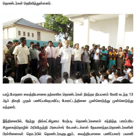
தொண்டர்கள் தெரிவித்துள்ளனர்.
யாழ்.போதனா வைத்தியசாலை தற்காலிக தொண்டர்கள் நிரந்தர நியமனம் கோரி கடந்த 13
ஆம் திகதி முதல் பணிப்பகிஷ;கரிப்பு போராட்டத்தினை முன்னெடுத்து முன்னெடுத்து
வந்தனர்.
இந்நிலையில், நேற்று திங்கட்கிழமை மேற்படி தொண்டர்களைச் சந்தித்த பாரம்பரிய
சிறுகைத்தொழில் அபிவிருத்தி அமைச்சர் கே.என்.டக்ளஸ் தேவானந்தா,தொண்டர்களின்
பிரச்சினைகள் தொடர்பில் தொண்டர்களுடனும், வைத்தியசாலை பணிப்பாளர் பவானி