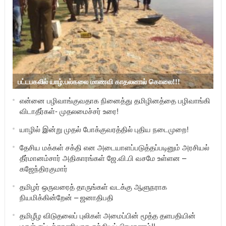
பட்டபகலில் யாழ்.பல்கலை மாணவி காதலனால் கொலை!!!
என்னை பழிவாங்குவதாக நினைத்து தமிழினத்தை பழிவாங்கி
விடாதீர்கள்- முதலமைச்சர் உரை!
யாழில் இன்று முதல் போக்குவரத்தில் புதிய நடைமுறை!
தேசிய மக்கள் சக்தி என அடையாளப்படுத்தப்படினும் அரசியல்
தீர்மானம்சார் அதிகாரங்கள் ஜே.வி.பி வசமே உள்ளன –
கஜேந்திரகுமார்
தமிழர் ஒருவரைத் தாருங்கள் வடக்கு ஆளுநராக
நியமிக்கின்றேன் – ஜனாதிபதி
தமிழீழ விடுதலைப் புலிகள் அமைப்பின் மூத்த தளபதியின்
மகள் சட்டத்தரணியாக சத்தியப் பிரமாணம்!!