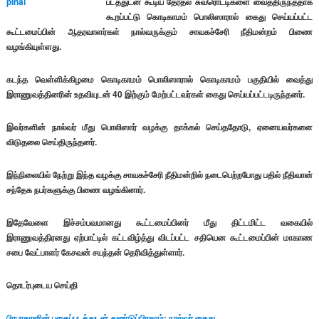
படத்துடன் கூடிய தேர்தல் சுவரொட்டிகளை வைத்திருந்ததாக
கூறப்பட்டு கொடிகாமம் பொலிஸாரால் கைது செய்யப்பட்ட
கூட்டமைப்பின் ஆதரவாளர்கள் நால்வருக்கும் சாவகச்சேரி நீதிமன்றம் பிணை
வழங்கியுள்ளது.
கடந்த வெள்ளிக்கிழமை கொடிகாமம் பொலிஸாரால் கொடிகாமம் பகுதியில் வைத்து
இராணுவத்தினரின் உதவியுடன் 40 இற்கும் மேற்பட்டவர்கள் கைது செய்யப்பட்டடிருந்தனர்.
இவர்களின் நால்வர் மீது பொலிஸார் வழக்கு தாக்கல் செய்ததோடு, ஏனையவர்களை
விடுதலை செய்திருந்தனர்.
இந்நிலையில் நேற்று இந்த வழக்கு சாவகச்சேரி நீதிமன்றில் நடைபெற்றபோது பதில் நீதிவான்
சந்தேக நபர்களுக்கு பிணை வழங்கினார்.
இதேவேளை இச்சம்பவமானது கூட்டமைப்பினர் மீது திட்டமிட்ட வகையில்
இராணுவத்திரனது ஏற்பாட்டில் கட்டவிழ்த்து விடப்பட்ட சதியென கூட்டமைப்பின் மாகாண
சபை வேட்பாளர் கேசவன் சயந்தன் தெரிவித்துள்ளார்.
தொடர்புடைய செய்தி
பிரபாகரனின் புகைப்படத்துடன் துண்டுப்பிரசுரம்; நால்வர் கைது