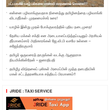
பட்டபகலில் யாழ்.பல்கலை மாணவி காதலனால் கொலை!!!
என்னை பழிவாங்குவதாக நினைத்து தமிழினத்தை பழிவாங்கி
விடாதீர்கள்- முதலமைச்சர் உரை!
யாழில் இன்று முதல் போக்குவரத்தில் புதிய நடைமுறை!
தேசிய மக்கள் சக்தி என அடையாளப்படுத்தப்படினும் அரசியல்
தீர்மானம்சார் அதிகாரங்கள் ஜே.வி.பி வசமே உள்ளன –
கஜேந்திரகுமார்
தமிழர் ஒருவரைத் தாருங்கள் வடக்கு ஆளுநராக
நியமிக்கின்றேன் – ஜனாதிபதி
தமிழீழ விடுதலைப் புலிகள் அமைப்பின் மூத்த தளபதியின்
மகள் சட்டத்தரணியாக சத்தியப் பிரமாணம்!!
JRIDE : TAXI SERVICE