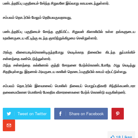
பண்டத்தரிப்பு பகுதியைச் சேர்ந்த சிறுவனே இவ்வாறு காயமடைந்துள்ளார்.
சம்பவம் தொடர்பில் மேலும் தெரியவருவதாவது,
பண்டத்தரிப்பு பகுதியைச் சோந்த குறிப்பிட்ட சிறுவன் கிளாலியில் உள்ள தங்களுடைய
உறவினருடைய வீட்டிற்கு கடந்த ஞாயிற்றுக்கிழமை சென்றுள்ளார்.
அங்கு விளையாடிக்கொண்டிருந்தபோது வெடிக்காத நிலையில கிடந்த துப்பாக்கிச்
சன்னத்தை கண்டெடுத்துள்ளார்.
அந்த சன்னத்தை கல்லினால் குத்தி சோதனை மேற்க்கொண்டபோதே அது வெடித்து
சிதறியுள்ளது. இதனால் அவருடைய காலின் தொடைப்பகுதியில் காயம் ஏற்பட்டுள்ளது.
சம்பவம் தொடர்பில் இளவாலைப் பொலிஸ் நிலையப் பொறுப்பதிகாரி சிந்திக்கபண்டாரா
தலைமையிலான பொலிசார் மேலதிக விசாரனைகளை மேற்க் கொண்டு வருகின்றனர்.
Tweet on Twitter
Share on Facebook
18
Likes