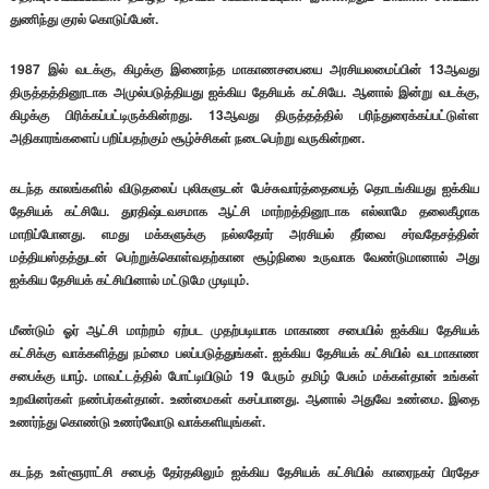
துணிந்து குரல் கொடுப்பேன்.
1987 இல் வடக்கு, கிழக்கு இணைந்த மாகாணசபையை அரசியலமைப்பின் 13ஆவது
திருத்தத்தினூடாக அமுல்படுத்தியது ஐக்கிய தேசியக் கட்சியே. ஆனால் இன்று வடக்கு,
கிழக்கு பிரிக்கப்பட்டிருக்கின்றது. 13ஆவது திருத்தத்தில் பரிந்துரைக்கப்பட்டுள்ள
அதிகாரங்களைப் பறிப்பதற்கும் சூழ்ச்சிகள் நடைபெற்று வருகின்றன.
கடந்த காலங்களில் விடுதலைப் புலிகளுடன் பேச்சுவார்த்தையைத் தொடங்கியது ஐக்கிய
தேசியக் கட்சியே. துரதிஷ்டவசமாக ஆட்சி மாற்றத்தினூடாக எல்லாமே தலைகீழாக
மாறிப்போனது. எமது மக்களுக்கு நல்லதோர் அரசியல் தீர்வை சர்வதேசத்தின்
மத்தியஸ்தத்துடன் பெற்றுக்கொள்வதற்கான சூழ்நிலை உருவாக வேண்டுமானால் அது
ஐக்கிய தேசியக் கட்சியினால் மட்டுமே முடியும்.
மீண்டும் ஓர் ஆட்சி மாற்றம் ஏற்பட முதற்படியாக மாகாண சபையில் ஐக்கிய தேசியக்
கட்சிக்கு வாக்களித்து நம்மை பலப்படுத்துங்கள். ஐக்கிய தேசியக் கட்சியில் வடமாகாண
சபைக்கு யாழ். மாவட்டத்தில் போட்டியிடும் 19 பேரும் தமிழ் பேசும் மக்கள்தான் உங்கள்
உறவினர்கள் நண்பர்கள்தான். உண்மைகள் கசப்பானது. ஆனால் அதுவே உண்மை. இதை
உணர்ந்து கொண்டு உணர்வோடு வாக்களியுங்கள்.
கடந்த உள்ளூராட்சி சபைத் தேர்தலிலும் ஐக்கிய தேசியக் கட்சியில் காரைநகர் பிரதேச