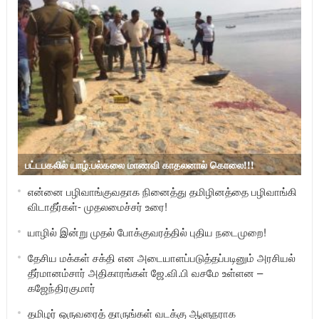
பட்டபகலில் யாழ்.பல்கலை மாணவி காதலனால் கொலை!!!
என்னை பழிவாங்குவதாக நினைத்து தமிழினத்தை பழிவாங்கி
விடாதீர்கள்- முதலமைச்சர் உரை!
யாழில் இன்று முதல் போக்குவரத்தில் புதிய நடைமுறை!
தேசிய மக்கள் சக்தி என அடையாளப்படுத்தப்படினும் அரசியல்
தீர்மானம்சார் அதிகாரங்கள் ஜே.வி.பி வசமே உள்ளன –
கஜேந்திரகுமார்
தமிழர் ஒருவரைத் தாருங்கள் வடக்கு ஆளுநராக