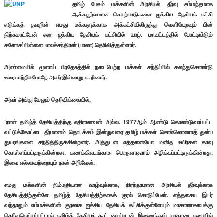
தமிழ் பேசும் மக்களின் அரசியல் தீர்வு சம்மந்தமாக
ஆக்கபூர்வமான செயற்பாடுகளை ஐக்கிய தேசியக் கட்சி
எடுக்கத் தவறின் எமது மக்களுக்காக அக்கட்சியிலிருந்து வெளியேறவும் பின்
நிற்கமாட்டேன் என ஐக்கிய தேசியக் கட்சியில் யாழ். மாவட்டத்தில் போட்டியிடும்
கணேசப்பிள்ளை பாலச்சந்திரன் (பாலா) தெரிவித்துள்ளார்.
அண்மையில் மூளாய் பிரதேசத்தில் நடைபெற்ற மக்கள் சந்திப்பில் கலந்துகொண்டு
உரையாற்றியபோதே அவர் இவ்வாறு கூறினார்.
அவர் அங்கு மேலும் தெரிவிக்கையில்,
‘நான் தமிழ்த் தேசியத்திற்கு எதிரானவன் அல்ல. 1977ஆம் ஆண்டு கொண்டுவரப்பட்ட
வட்டுக்கோட்டை தீர்மானம் தொடக்கம் இன்றுவரை தமிழ் மக்கள் சொல்லொணாத் துன்ப
துயரங்களை சந்தித்திருக்கின்றனர். அத்துடன் எத்தனையோ மனித உயிர்கள் காவு
கொள்ளப்பட்டிருக்கின்றன. கணக்கிலடங்காத பொருளாதாரம் அழிக்கப்பட்டிருக்கின்றது.
இவை எல்லாவற்றையும் நான் அறிவேன்.
எமது மக்களின் நிம்மதியான வாழ்வுக்காக, நிரந்தரமான அரசியல் தீர்வுக்காக
தேசியத்திற்குள்ளே தமிழ்த் தேசியத்திற்காகக் குரல் கொடுப்பேன். எத்தகைய இடர்
வந்தாலும் எம்மக்களின் குரலாக ஐக்கிய தேசியக் கட்சிக்குள்ளேயும் மாகாணசபைக்கு
தெரிவுசெய்யப்பட்டால் தமிழ்த் தேசியக் கூட்டமைப்புடன் இணைந்தும் மாகாண சபையில்