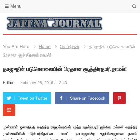
Menu
You Are Here
Home
செய்திகள்
தாஜுதீன் படுகொலையின்
பிரதான சூத்திரதாரி நாமல்!
தாஜுதீன் படுகொலையின் பிரதான சூத்திரதாரி நாமல்!
Editor
-
February 28, 2016 at 2:43
Tweet on Twitter
Share on Facebook
முன்னாள் ஜனாதிபதி மஹிந்த ராஜபக்‌ஷவின் மூத்த புதல்வரும் ஐக்கிய மக்கள் சுதந்திர
முன்னணியின் அம்பாந்தோட்டை மாவட்ட நாடாளுமன்ற உறுப்பினருமான நாமல்