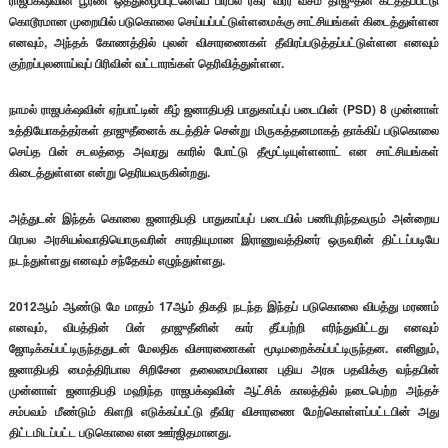
ராஜபக்‌ஷவின் பூரண ஒத்துழைப்புடனேயே பிரபல ரகர் வீரர் வசீம் தாஜுதீன் கடத்தப்பட்டு
கொடூரமான முறையில் படுகொலை செய்யப்பட்டுள்ளமைக்கு சாட்சியங்கள் கிடைத்துள்ளன
எனவும், அந்தக் கோணத்தில் புலன் விசாரணைகள் தீவிரப்படுத்தப்பட்டுள்ளன எனவும்
குற்றப்புலனாய்வுப் பிரிவின் வட்டாரங்கள் தெரிவித்துள்ளன.
நாமல் ராஜபக்‌ஷவின் ஏற்பாட்டின் கீழ் ஜனாதிபதி பாதுகாப்புப் படையின் (PSD) 8 முன்னாள்
உத்தியோகத்தர்கள் தாஜுதீனைக் கடத்திச் சென்று மிருகத்தனமாகத் தாக்கிப் படுகொலை
செய்த பின் சடலத்தை அவரது காரில் போட்டு தீமூட்டியுள்ளனாட் என சாட்சியங்கள்
கிடைத்துள்ளன என்று தெரியவருகின்றது.
அத்துடன் இந்தக் கொலை ஜனாதிபதி பாதுகாப்புப் படையில் பணிபுரிந்தவரும் அன்றைய
பிரபல அரசியல்வாதியொருவரின் சாரதியுமான இராணுவத்தினர் ஒருவரின் திட்டப்படியே
நடந்துள்ளது எனவும் சந்தேகம் எழுந்துள்ளது.
2012ஆம் ஆண்டு மே மாதம் 17ஆம் திகதி நடந்த இந்தப் படுகொலை விபத்து மரணம்
எனவும், விபத்தின் பின் தாஜுதீனின் கார் தீப்பற்றி எரிந்துவிட்டது எனவும்
ஜோடிக்கப்பட்டிருந்ததுடன் மேலதிக விசாரணைகள் மூடிமறைக்கப்பட்டிருந்தன. எனினும்,
ஜனாதிபதி மைத்திரிபால சிறிசேன தலைமையிலான புதிய அரசு பதவிக்கு வந்தபின்
முன்னாள் ஜனாதிபதி மஹிந்த ராஜபக்‌ஷவின் ஆட்சிக் காலத்தில் நடைபெற்ற அந்தச்
சம்பவம் மீண்டும் கிளறி எடுக்கப்பட்டு தீவிர விசாரணை மேற்கொள்ளப்பட்டபின் அது
திட்டமிடப்பட்ட படுகொலை என ஊர்ஜிதமானது.