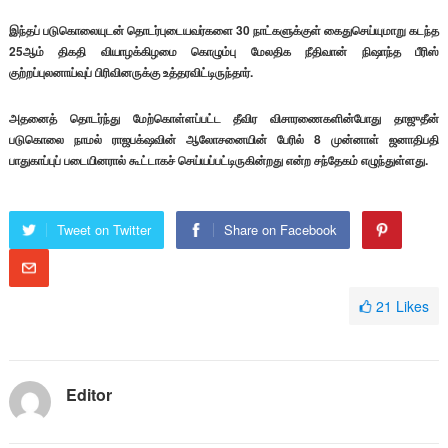
இந்தப் படுகொலையுடன் தொடர்புடையவர்களை 30 நாட்களுக்குள் கைதுசெய்யுமாறு கடந்த
25ஆம் திகதி வியாழக்கிழமை கொழும்பு மேலதிக நீதிவான் நிஷாந்த பீரிஸ்
குற்றப்புலனாய்வுப் பிரிவினருக்கு உத்தரவிட்டிருந்தார்.
அதனைத் தொடர்ந்து மேற்கொள்ளப்பட்ட தீவிர விசாரணைகளின்போது தாஜுதீன்
படுகொலை நாமல் ராஜபக்‌ஷவின் ஆலோசனையின் பேரில் 8 முன்னாள் ஜனாதிபதி
பாதுகாப்புப் படையினரால் கூட்டாகச் செய்யப்பட்டிருகின்றது என்ற சந்தேகம் எழுந்துள்ளது.
Tweet on Twitter
Share on Facebook
21
Likes
Editor