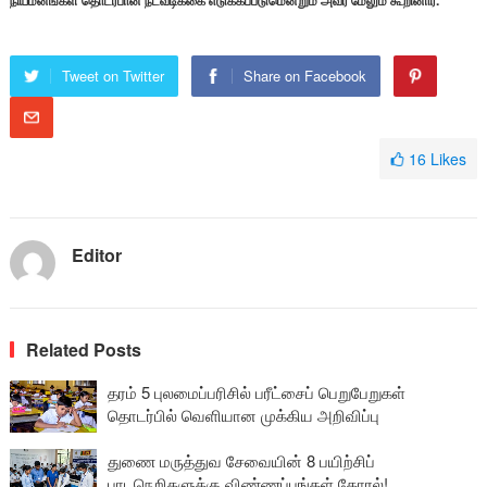
நியமனங்கள் தொடர்பான நடவடிக்கை எடுக்கப்படுமென்றும் அவர் மேலும் கூறினார்.
Tweet on Twitter
Share on Facebook
16
Likes
Editor
Related Posts
தரம் 5 புலமைப்பரிசில் பரீட்சைப் பெறுபேறுகள்
தொடர்பில் வெளியான முக்கிய அறிவிப்பு
துணை மருத்துவ சேவையின் 8 பயிற்சிப்
பாடநெறிகளுக்கு விண்ணப்பங்கள் கோரல்!