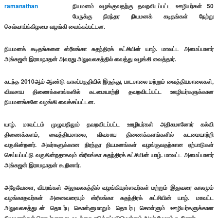
நியமனம் வழங்குவதற்கு தவறவிடப்பட்ட ஊழியர்கள் 50
பேருக்கு நிரந்தர நியமனக் கடிதங்கள் நேற்று
செவ்வாய்க்கிழமை வழங்கி வைக்கப்பட்டன.
நியமனக் கடிதங்களை ஸ்ரீலங்கா சுதந்திரக் கட்சியின் யாழ். மாவட்ட அமைப்பாளர்
அங்கஜன் இராமநாதன் அவரது அலுவலகத்தில் வைத்து வழங்கி வைத்தார்.
கடந்த 2010ஆம் ஆண்டு காலப்பகுதியில் இருந்து, பாடசாலை மற்றும் வைத்தியசாலைகள்,
விவசாய திணைக்களங்களில் கடமையாற்றி தவறவிடப்பட்ட ஊழியர்களுக்கான
நியமனங்களே வழங்கி வைக்கப்பட்டன.
யாழ். மாவட்டம் முழுவதிலும் தவறவிடப்பட்ட ஊழியர்கள் அதிகமானோர் கல்வி
திணைக்களம், வைத்தியசாலை, விவசாய திணைக்களங்களில் கடமையாற்றி
வருகின்றனர். அவர்களுக்கான நிரந்தர நியமனங்கள் வழங்குவதற்கான ஏற்பாடுகள்
செய்யப்பட்டு வருகின்றதாகவும் ஸ்ரீலங்கா சுதந்திரக் கட்சியின் யாழ். மாவட்ட அமைப்பாளர்
அங்கஜன் இராமநாதன் கூறினார்.
அதேவேளை, விபரங்கள் அலுவலகத்தில் வழங்கியுள்ளவர்கள் மற்றும் இதுவரை காலமும்
வழங்காதவர்கள் அனைவரையும் ஸ்ரீலங்கா சுதந்திரக் கட்சியின் யாழ். மாவட்ட
அலுவலகத்துடன் தொடர்பு கொள்ளுமாறும் தொடர்பு கொள்ளும் ஊழியர்களுக்கான