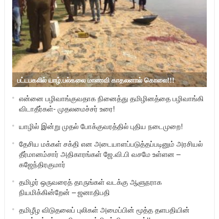
பட்டபகலில் யாழ்.பல்கலை மாணவி காதலனால் கொலை!!!
என்னை பழிவாங்குவதாக நினைத்து தமிழினத்தை பழிவாங்கி
விடாதீர்கள்- முதலமைச்சர் உரை!
யாழில் இன்று முதல் போக்குவரத்தில் புதிய நடைமுறை!
தேசிய மக்கள் சக்தி என அடையாளப்படுத்தப்படினும் அரசியல்
தீர்மானம்சார் அதிகாரங்கள் ஜே.வி.பி வசமே உள்ளன –
கஜேந்திரகுமார்
தமிழர் ஒருவரைத் தாருங்கள் வடக்கு ஆளுநராக
நியமிக்கின்றேன் – ஜனாதிபதி
தமிழீழ விடுதலைப் புலிகள் அமைப்பின் மூத்த தளபதியின்