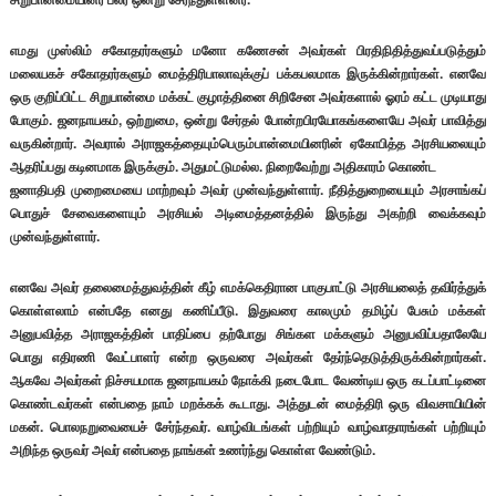
எமது முஸ்லிம் சகோதரர்களும் மனோ கணேசன் அவர்கள் பிரதிநிதித்துவப்படுத்தும்
மலையகச் சகோதரர்களும் மைத்திரிபாலாவுக்குப் பக்கபலமாக இருக்கின்றார்கள். எனவே
ஒரு குறிப்பிட்ட சிறுபான்மை மக்கட் குழாத்தினை சிறிசேன அவர்களால் ஓரம் கட்ட முடியாது
போகும். ஜனநாயகம், ஒற்றுமை, ஒன்று சேர்தல் போன்றபிரயோகங்களையே அவர் பாவித்து
வருகின்றார். அவரால் அராஜகத்தையும்பெரும்பான்மையினரின் ஏகோபித்த அரசியலையும்
ஆதரிப்பது கடினமாக இருக்கும். அதுமட்டுமல்ல. நிறைவேற்று அதிகாரம் கொண்ட
ஜனாதிபதி முறைமையை மாற்றவும் அவர் முன்வந்துள்ளார். நீதித்துறையையும் அரசாங்கப்
பொதுச் சேவைகளையும் அரசியல் அடிமைத்தனத்தில் இருந்து அகற்றி வைக்கவும்
முன்வந்துள்ளார்.
எனவே அவர் தலைமைத்துவத்தின் கீழ் எமக்கெதிரான பாகுபாட்டு அரசியலைத் தவிர்த்துக்
கொள்ளலாம் என்பதே எனது கணிப்பீடு. இதுவரை காலமும் தமிழ்ப் பேசும் மக்கள்
அனுபவித்த அராஜகத்தின் பாதிப்பை தற்போது சிங்கள மக்களும் அனுபவிப்பதாலேயே
பொது எதிரணி வேட்பாளர் என்ற ஒருவரை அவர்கள் தேர்ந்தெடுத்திருக்கின்றார்கள்.
ஆகவே அவர்கள் நிச்சயமாக ஜனநாயகம் நோக்கி நடைபோட வேண்டிய ஒரு கடப்பாட்டினை
கொண்டவர்கள் என்பதை நாம் மறக்கக் கூடாது. அத்துடன் மைத்திரி ஒரு விவசாயியின்
மகன். பொலநறுவையைச் சேர்ந்தவர். வாழ்விடங்கள் பற்றியும் வாழ்வாதாரங்கள் பற்றியும்
அறிந்த ஒருவர் அவர் என்பதை நாங்கள் உணர்ந்து கொள்ள வேண்டும்.