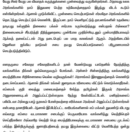
வேறு சிலர் வேறு பல விவாதக் கருத்துக்களை முன்வைத்து வருகின்றார்கள். அதாவது உலக
அரங்கங்களில் நாம் இதுவரை பெற்ற உத்வேகத்தைநாம் இழந்து விடக் கூடும்
என்கின்றார்கள். ஆனால் முடுக்கிவிட்ட முன்னைய செயற்பாடுகள் சர்வதேச அரங்கங்களில்
தொடர்ந்து செயற்பட்டுக் கொண்டே இருப்பன. நாம் வெளிநாட்டுத் தாபனங்களின் உதவியை
நாடியது உள்ளுரில் நிலைமை பக்கச் சார்பாக உருவெடுத்தது என்பதால் அல்லவா?
நிலைமையைச் சீர்படுத்தி நீதித்துறையை முன்போல முதிர்ச்சியுடனும் முன்மாதிரியாகவும்
ஆக்கத் தலைப்பட்டால் அது நடைபெறப் பல மாத காலங்கள் ஆகும். அதற்கிடையில்
ஜெனிவா ஐக்கிய நாடுகள் சபை தமது செயல்ப்பாடுகளைப் பரிபூரணமாகச்
செயற்படுத்திவிடும்.
எனதருமை சகோதர சகோதரிகளிடம் நான் வேண்டுவது யாதெனில் நேரத்திற்கு
வாக்களிக்க நீங்கள் ஒவ்வொருவரும் போங்கள். அன்னச் சின்னத்திற்கு வாக்களித்து
மைத்திரிபால சிறிசேனாவை வெல்ல வழிவகுங்கள்! அரசாங்கம் இராணுவத்தைக் கொண்டு
தடைசெய்யலாம். ஆனால் நீங்கள் உங்கள் ஜனநாயக உரிமையை விட்டுக் கொடுக்காதீர்கள்.
எம்மைக் குறி வைத்து மலையகத்தைச் சேர்ந்த தமிழர்கள் இருவர் அரசாங்க
அனுசரணையுடன் அனுப்பப்பட்டுள்ளதாக நேற்று கேள்விப்பட்டேன். மனிதர்களைப்
பலியிடவா அல்லது யாழ் நூலகம் போன்றவற்றை எரிக்கவா அவர்கள் அனுப்பப்பட்டுள்ளார்கள்
என்பதை நானறியேன். ஆனால் இப்பேர்ப்பட்ட காரியங்களினால் எம் மக்கள் துவண்டு விடாது
எவ்வாறு எம்மை வடமாகாண சபைக்குப் பெருவாரியாக வாக்களித்து வெற்றிபெறச்
செய்தீர்களோ அவ்வாறே வெற்றி பெற மைத்திரிபாலவுக்கு வடமாகாண சபையை முடக்கப்
பார்த்த இன்றிருக்குஞ் ஜனாதிபதியைத் தமது இருக்கையை விட்டு வெளியேற்ற ஒன்று