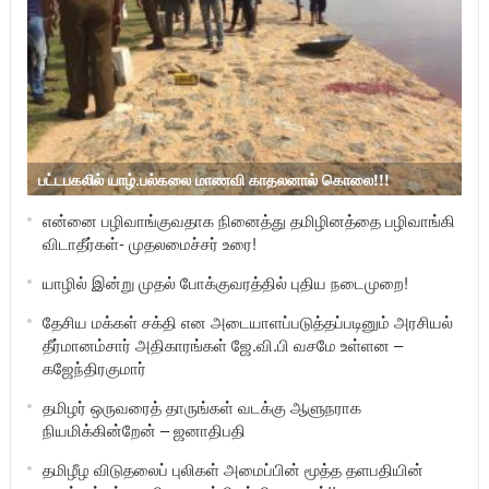
பட்டபகலில் யாழ்.பல்கலை மாணவி காதலனால் கொலை!!!
என்னை பழிவாங்குவதாக நினைத்து தமிழினத்தை பழிவாங்கி
விடாதீர்கள்- முதலமைச்சர் உரை!
யாழில் இன்று முதல் போக்குவரத்தில் புதிய நடைமுறை!
தேசிய மக்கள் சக்தி என அடையாளப்படுத்தப்படினும் அரசியல்
தீர்மானம்சார் அதிகாரங்கள் ஜே.வி.பி வசமே உள்ளன –
கஜேந்திரகுமார்
தமிழர் ஒருவரைத் தாருங்கள் வடக்கு ஆளுநராக
நியமிக்கின்றேன் – ஜனாதிபதி
தமிழீழ விடுதலைப் புலிகள் அமைப்பின் மூத்த தளபதியின்