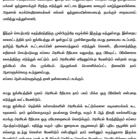
மக்கள் ஒற்றுமைக்குச் சிறந்த எடுத்துக் காட்டாக இதுவரை காலமும் வாழ்ந்துவரவில்லை.
அதனால் எமக்கெதிரானவர்கள் எங்கள் ஒற்றுமையின்மையைத் தமக்குச் சாதகமாகப்
பாவித்து வந்துள்ளனர்.
இந்தச் செயற்பாடு சுதந்திரத்திற்கு முன்பிருந்தே வழக்கில் இருந்து வந்துள்ளது. இன்றைய
காலகட்டத்தில் நாம் ஐக்கியத்துடன் ஒன்றுபட்டு முன்னேறுவதே எமது தலையாய கடப்பாடு.
தமிழ்த் தேசியக் கூட்டமைப்பின் தலைமைத்துவம் எடுத்துக் கொண்ட தீர்மானத்திற்கு
எதிராகச் செயற்படுவது எம்மை அரசியல் ரீதியாக வலுவற்ற, ஒரு பிரிவுபட்ட பிரிவினராக
உலகத்திற்கு எடுத்துக் காட்டும். நாம் அரசியலில் ஏதேனும்பெற வேண்டும் என்றால் எமது
ஐக்கியம் மிக மிக முக்கியம். ஆயுதங்கள் மௌனிக்கப்பட்ட நிலையில் நாம்
ஆளாளுக்கொரு கூற்றுரைப்பது,
எம்மை ஆள்பவர்களுக்குத் தான் நன்மையைப் பயக்கும்.
எமது ஐக்கியத்தின் மூலம் அரசியல் ரீதியாக நாம் பலம் மிக்க ஒரு பிரிவினர் என்பதை
எடுத்துக் காட்டவேண்டும்.
எமது ஐக்கியம் தெற்கில் உள்ளவர்களின் அரசியல்க் கூட்டுக்களை வடிவமைக்கக் கூட
உதவலாம். நாம் ஒவ்வொருவரும் தயங்காது சென்று, வரும் 8 ஆந் திகதி வாக்களிப்பது
எமக்கு அரசியல் ரீதியாக ஒரு மரியாதையைக் கொடுக்கும். அரசியல் பேரத்திற்கும் எம்மை
ஆயத்தப்படுத்தும். உதித்து வரும் புதிய ஜனநாயக சூழலையும் இப் புதிய சூழலில் நாம்
எவ்வாறு நடந்து கொள்ள வேண்டும் என்பதிலும் நாம் கண்ணும் கருத்துமாக இருக்க
வேண்டும் என்பதை நான் கூறி நீங்கள் தெரிந்து கொள்ள வேண்டிய அவசியமில்லை என்று