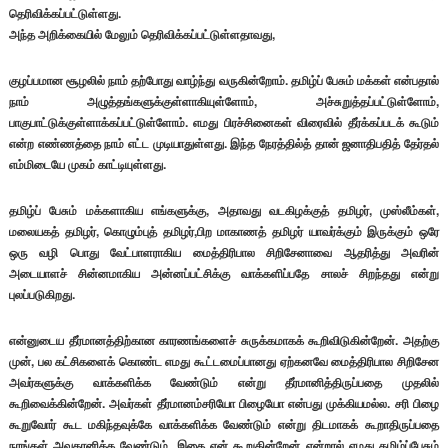
தெரிவிக்கப்பட்டுள்ளது.
அந்த அறிக்கையில் மேலும் தெரிவிக்கப்பட்டுள்ளதாவது,
குழப்பமான சூழலில் நாம் தற்போது வாழ்ந்து வருகின்றோம். தமிழ்ப் பேசும் மக்கள் என்பதால்
நாம் அழுத்தங்களுக்குள்ளாகியுள்ளோம், அச்சுறுத்தப்பட்டுள்ளோம்,
பாகுபாட்டுக்குள்ளாக்கப்பட்டுள்ளோம். எமது பிரச்சினைகள் விரைவில் தீர்க்கப்படக் கூடும்
என்ற எண்ணத்தை நாம் எட்ட முடியாதுள்ளது. இந்த நேரத்தில்த் தான் ஜனாதிபதித் தேர்தல்
எம்மிடையே முகம் காட்டியுள்ளது.
தமிழ்ப் பேசும் மக்களாகிய எங்களுக்கு, அதாவது வடகிழக்குத் தமிழர், முஸ்லீம்கள்,
மலையகத் தமிழர், கொழும்புத் தமிழர்,பிற மாகாணத் தமிழர் யாவர்க்கும் இருக்கும் ஒரே
ஒரு வழி பொது வேட்பாளராகிய மைத்திரிபால சிறிசேனாவை ஆதரித்து அவரின்
அடையாளச் சின்னமாகிய அன்னப்பட்சிக்கு வாக்களிப்பதே சாலச் சிறந்தது என்று
புலப்படுகிறது.
என்னுடைய தீர்மானத்திற்கான காரணங்களைச் சுருக்கமாகக் கூறிவிடுகின்றேன். அதற்கு
முன், பல கட்சிகளைக் கொண்ட எமது கூட்டமைப்பானது ஏற்கனவே மைத்திரிபால சிறிசேன
அவர்களுக்கு வாக்களிக்க வேண்டும் என்று தீர்மானித்திருப்பதை முதலில்
கூறிவைக்கின்றேன். அவர்கள் தீர்மானம்சரியோ பிழையோ என்பது முக்கியமல்ல. சரி பிழை
கூறுவோர் கூட மகிந்தவுக்கே வாக்களிக்க வேண்டும் என்று திடமாகக் கூறாதிருப்பதை
நாங்கள் அவதானிக்க வேண்டும். இதை ஏன் கூறுகின்றேன் என்றால் எமது தமிழ்ப்பேசும்