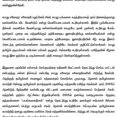
எண்ணுகின்றேன்.
எமது சகோதர சகோதரி உறுப்பினர் சிலர் எமது மக்களை சுதந்திரமாகத் தாம் நினைத்தவாறு
வாக்களிக்க விட வேண்டும் என்று வெளிப்படையாகக் கூறியுள்ளனர். இதில் முக்கியமாக
நீங்கள் கவனிக்க வேண்டியது என்னவென்றால் எவருமே, நான் முன்னர் கூறியது போல்,
மூன்றாம் முறை வர எத்தனிக்கும் தற்போதைய ஜனாதிபதிக்கு வாக்களியுங்கள் என்று
வெளிப்படையாகக் கூறவில்லை. மாறாக தற்போதைய ஜனாதிபதியின் கீழ் எமது இனம்
அடைந்த தாங்கவொண்ணா அவலங்கள் பற்றியே அவர்கள் குறிப்பிட்டுள்ளார்கள். எமது
தமிழ்க் குடிமக்கள் சார்பான மக்கள் குழுவும் அவ்வாறே கூறியுள்ளனர். மகிந்தவின் கீழான
எமது இன ஒடுக்க நடவடிக்கைகள் பற்றி சகலரும் பிரஸ்தாபித்துள்ளனர்.
இதுவரை பதவியில் உள்ளவர் செய்தவற்றை எதிரணி வேட்பாளர் தொடர்ந்து செய்ய மாட்டார்
என்பதற்கு என்ன நிச்சயம் என்பதே எமது சகோதர சகோதரிகளின் அடுத்த கேள்வி.
அதற்குத் தமிழர்கள் எவராலும் உத்தரவாதம் கொடுக்க முடியாது. ஆனால் தமிழர்களை
ஏமாற்றி அல்லது தமிழர்கள் ஏமாந்ததால் பதவிக்கு வந்தவரே மகிந்த அவர்கள். நாம் 2005ம்
ஆண்டுத் தேர்தலில் வாக்கிடாது விட்டதால் வளமான வாழ்க்கையைப் பெற்றவர் அவர்.
வந்தபின் குடும்ப ஆட்சியை நிறுவியுள்ளார். 2005ல் தனக்கு மறைமுகமாக ஆதரவு
தந்தவர்களை “பயங்கரவாதிகள்” என்று தொடர்ந்து கூறியே தனக்குச் சார்பாகச் சிங்கள
வாக்குகளைப் பெற்று வருபவர் அவர். ஆனால் மைத்திரிபால அப்படியல்ல. தமிழர்களை
ஏமாற்றித் தனது பதவியை வகிக்க அவர் எத்தனிக்கவில்லை. அத்துடன் அவருக்குச் சார்பாக
சிறுபான்மையினர் பலர் ஒன்று சேர்ந்துள்ளனர்.