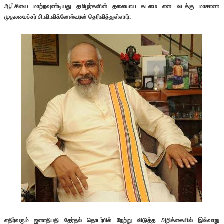
ஆட்சியை மாற்றவுண்டியது தமிழர்களின் தலையாய கடமை என வடக்கு மாகாண
முதலமைச்சர் சி.வி.விக்னேஸ்வரன் தெரிவித்துள்ளார்.
எதிர்வரும் ஜனாதிபதி தேர்தல் தொடர்பில் நேற்று விடுத்த அறிக்கையில் இவ்வாறு