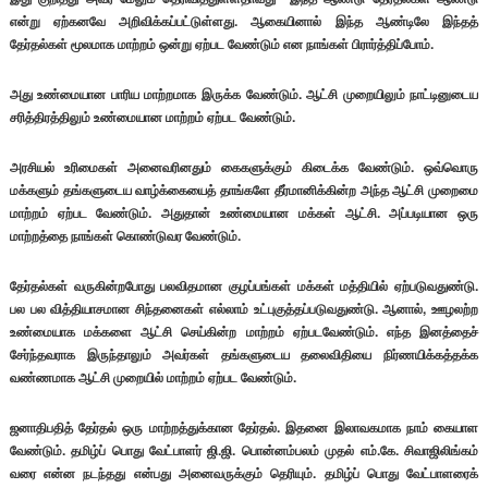
என்று ஏற்கனவே அறிவிக்கப்பட்டுள்ளது. ஆகையினால் இந்த ஆண்டிலே இந்தத்
தேர்தல்கள் மூலமாக மாற்றம் ஒன்று ஏற்பட வேண்டும் என நாங்கள் பிரார்த்திப்போம்.
அது உண்மையான பாரிய மாற்றமாக இருக்க வேண்டும். ஆட்சி முறையிலும் நாட்டினுடைய
சரித்திரத்திலும் உண்மையான மாற்றம் ஏற்பட வேண்டும்.
அரசியல் உரிமைகள் அனைவரினதும் கைகளுக்கும் கிடைக்க வேண்டும். ஒவ்வொரு
மக்களும் தங்களுடைய வாழ்க்கையைத் தாங்களே தீர்மானிக்கின்ற அந்த ஆட்சி முறைமை
மாற்றம் ஏற்பட வேண்டும். அதுதான் உண்மையான மக்கள் ஆட்சி. அப்படியான ஒரு
மாற்றத்தை நாங்கள் கொண்டுவர வேண்டும்.
தேர்தல்கள் வருகின்றபோது பலவிதமான குழப்பங்கள் மக்கள் மத்தியில் ஏற்படுவதுண்டு.
பல பல வித்தியாசமான சிந்தனைகள் எல்லாம் உட்புகுத்தப்படுவதுண்டு. ஆனால், ஊழலற்ற
உண்மையாக மக்களை ஆட்சி செய்கின்ற மாற்றம் ஏற்படவேண்டும். எந்த இனத்தைச்
சேர்ந்தவராக இருந்தாலும் அவர்கள் தங்களுடைய தலைவிதியை நிர்ணயிக்கத்தக்க
வண்ணமாக ஆட்சி முறையில் மாற்றம் ஏற்பட வேண்டும்.
ஜனாதிபதித் தேர்தல் ஒரு மாற்றத்துக்கான தேர்தல். இதனை இலாவகமாக நாம் கையாள
வேண்டும். தமிழ்ப் பொது வேட்பாளர் ஜி.ஜி. பொன்னம்பலம் முதல் எம்.கே. சிவாஜிலிங்கம்
வரை என்ன நடந்தது என்பது அனைவருக்கும் தெரியும். தமிழ்ப் பொது வேட்பாளரைக்