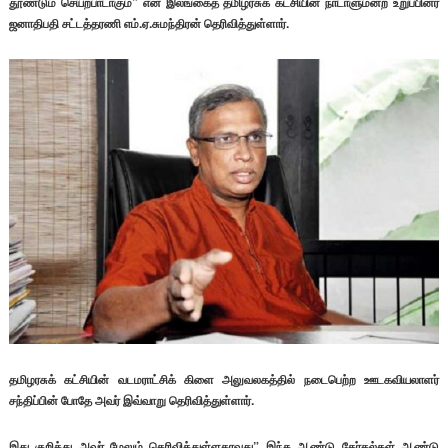
தூண்டும் செயற்பாடாகும்” என இலங்கைத் தமிழரசுக் கட்சியின் நாடாளுமன்ற உறுப்பினர்
ஜனாதிபதி சட்டத்தரணி எம்.ஏ.சுமந்திரன் தெரிவித்துள்ளார்.
தமிழரசுக் கட்சியின் வடமராட்சிக் கிளை அலுவலகத்தில் நடைபெற்ற ஊடகவியலாளர்
சந்திப்பின் போதே அவர் இவ்வாறு தெரிவித்துள்ளார்.
இது குறித்து அவர் மேலும் தெரிவித்துள்ளதாவது” இந்த ஆண்டு தேர்தல்கள் ஆண்டு