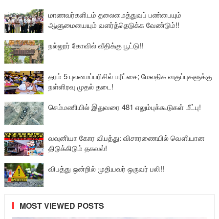
மாணவர்களிடம் தலைமைத்துவப் பண்பையும்
ஆளுமையையும் வளர்த்தெடுக்க வேண்டும்!!
நல்லூர் கோவில் வீதிக்கு பூட்டு!!
தரம் 5 புலமைப்பரிசில் பரீட்சை; மேலதிக வகுப்புகளுக்கு
நள்ளிரவு முதல் தடை!
செம்மணியில் இதுவரை 481 எலும்புக்கூடுகள் மீட்பு!
வவுனியா கோர விபத்து: விசாரணையில் வௌியான
திடுக்கிடும் தகவல்!
விபத்து ஒன்றில் முதியவர் ஒருவர் பலி!!
MOST VIEWED POSTS