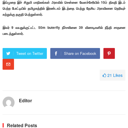
இம்முறை இச் சிறுமி மாநிலங்கள் அளவில் சென்னை வேளச்சேரியில் 10ம் திகதி இடம்
பெற்ற போட்டியில் தமிழகத்தில் இரண்டாம் இடத்தை பெற்று தேசிய அளவிலான தெரிவுச்
சுற்றுக்கு தகுதி பெற்றுள்ளார்.
இவர் 9 வயதுக்குட்பட்ட 50m buterfly நீச்சலினை 39 வினாடிகளில் நீந்தி சாதனை
படைத்துள்ளார்.
Tweet on Twitter
Share on Facebook
21
Likes
Editor
Related Posts