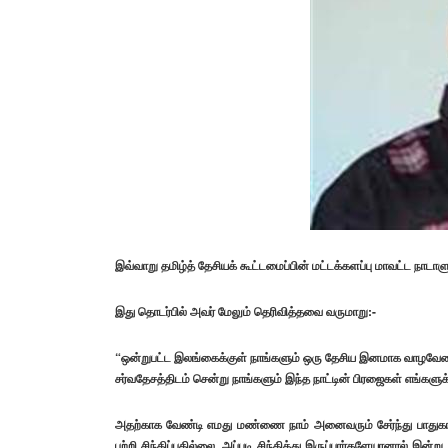
இவ்வாறு தமிழ்த் தேசியக் கூட்டமைப்பின் மட்டக்களப்பு மாவட்ட நாடாளு
இது தொடர்பில் அவர் மேலும் தெரிவித்தவை வருமாறு:-
“ஒன்றுபட்ட இலங்கைக்குள் நாங்களும் ஒரு தேசிய இனமாக வாழவேண்ட
சர்வதேசத்திடம் சென்று நாங்களும் இந்த நாட்டின் பிரஜைகள் எங்களுக்
அதற்காக வேண்டி எமது மண்ணை நாம் அனைவரும் சேர்ந்து பாதுகாப்
பற்றி சிந்திப்பதில்லை. அப்படி சிந்தித்து இருப்பார்களேயானால் இ