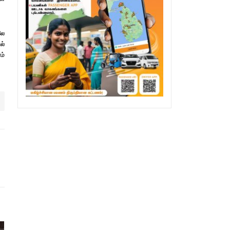
லே
ல்
ம்