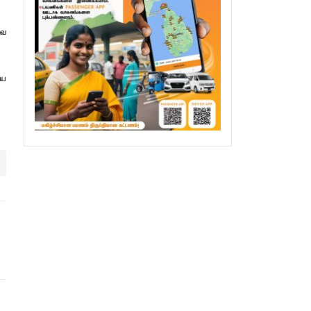
வை
ைய