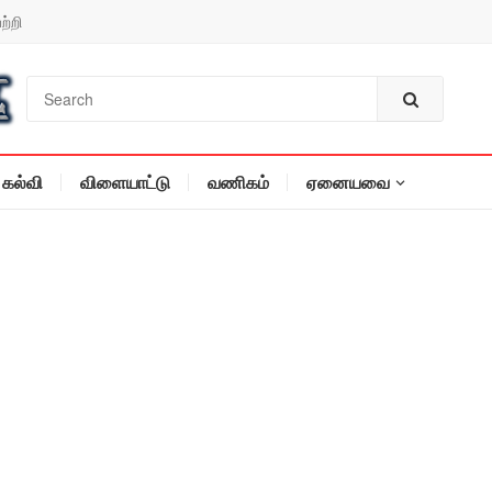
ற்றி
கல்வி
விளையாட்டு
வணிகம்
ஏனையவை