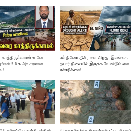
 காத்திருக்காமல் உடனே
எல் நினோ தீவிரமடைகிறது; இலங்கை
ங்கள்!! மிக அவசரமான
தயார் நிலையில் இருக்க வேண்டும் என
ை!!
எச்சரிக்கை!
ில் ஐரோப்பிய ஒன்றியத்தின்
அருகருகே இரு சிறுவர்கள் உட்பட மேலும