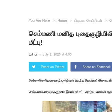
You Are Here
Home
பிரதான செய்திகள்
ச
செம்மணி மனித புதைகுழியிலி
மீட்பு!
Editor
-
July 2, 2025 at 4:05
Tweet on Twitter
Share on Facebook
செம்மணி மனித புதைகுழி ஒன்றினுள் இருந்து சிறுவர்கள் விளையாடும்
செம்மணி மனித புதைகுழியில் இரண்டாம் கட்ட அகழ்வு பணியின் ஆறாம