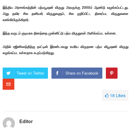
இந்திய அரசாங்கத்தின் பத்மபூஷன் விருது அவருக்கு 2000ம் ஆண்டு வழங்கப்பட்டது.
அது தவிர சில தனியார் விருதுகளும், சில குறிப்பிட்ட திரைப்பட விருதுகளை
வாங்கியிருக்கிறார்.
இந்த வருடம் குடியரசு தினத்தை முன்னிட்டு பத்ம விருதுகள் அளிக்கப்பட உள்ளன.
அதில் ரஜினிகாந்திற்கு நாட்டின் இரண்டாவது உயரிய விருதான பத்ம விபூஷண் விருது
வழங்கப்பட உள்ளதாக கூறப்படுகிறது.
Tweet on Twitter
Share on Facebook
18
Likes
Editor