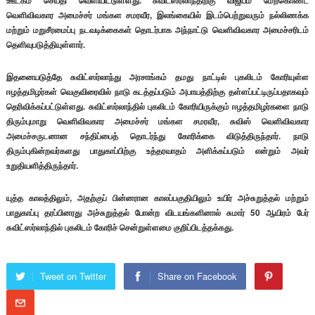
ஊடகம் செய்தி வெளியிட்டுள்ளது. சுவிட்ஸர்லாந்திற்கு விஜயம் மேற்கொண்ட
வெளிவிவகார அமைச்சர் மங்கள சமரவீர, இலங்கையில் இடம்பெற்றுவரும் நல்லிணக்க
மற்றும் மறுசீரமைப்பு நடவடிக்கைகள் தொடர்பாக அந்நாட்டு வெளிவிவகார அமைச்சரிடம்
தெளிவுபடுத்தியுள்ளார்.
இதனையடுத்தே சுவிட்ஸர்லாந்து அரசாங்கம் தமது நாட்டில் புகலிடம் கோரியுள்ள
ஈழத்தமிழர்கள் வெகுவிரைவில் நாடு கடத்தப்படும் அபாயத்திற்கு தள்ளப்பட்டிருப்பதாகவும்
தெரிவிக்கப்பட்டுள்ளது. சுவிட்ஸர்லாந்தில் புகலிடம் கோரியிருக்கும் ஈழத்தமிழர்களை நாடு
திரும்புமாறு வெளிவிவகார அமைச்சர் மங்கள சமரவீர, சுவிஸ் வெளிவிவகார
அமைச்சருடனான சந்திப்பைத் தொடர்ந்து கோரிக்கை விடுத்திருந்தார். நாடு
திரும்புகின்றவர்களது பாதுகாப்பிற்கு உத்தரவாதம் அளிக்கப்படும் என்றும் அவர்
உறுதியளித்திருந்தார்.
யுத்த காலத்திலும், அதற்குப் பின்னரான காலப்பகுதியிலும் உயிர் அச்சுறுத்தல் மற்றும்
பாதுகாப்பு தரப்பினரது அச்சுறுத்தல் போன்ற விடயங்களினால் சுமார் 50 ஆயிரம் பேர்
சுவிட்ஸர்லாந்தில் புகலிடம் கோரிச் சென்றுள்ளமை குறிப்பிடத்தக்கது.
Tweet on Twitter
Share on Facebook