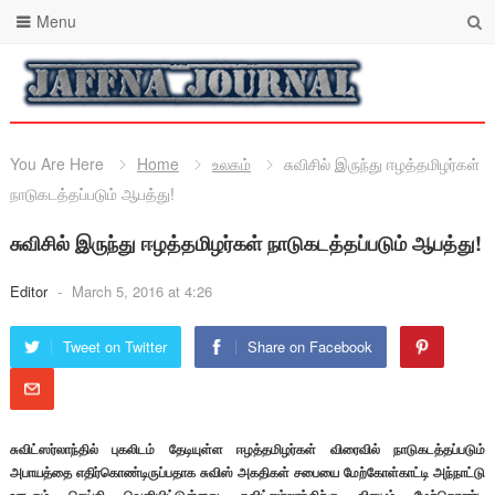
Menu
You Are Here
Home
உலகம்
சுவிசில் இருந்து ஈழத்தமிழர்கள்
நாடுகடத்தப்படும் ஆபத்து!
சுவிசில் இருந்து ஈழத்தமிழர்கள் நாடுகடத்தப்படும் ஆபத்து!
Editor
-
March 5, 2016 at 4:26
Tweet on Twitter
Share on Facebook
சுவிட்ஸர்லாந்தில் புகலிடம் தேடியுள்ள ஈழத்தமிழர்கள் விரைவில் நாடுகடத்தப்படும்
அபாயத்தை எதிர்கொண்டிருப்பதாக சுவிஸ் அகதிகள் சபையை மேற்கோள்காட்டி அந்நாட்டு