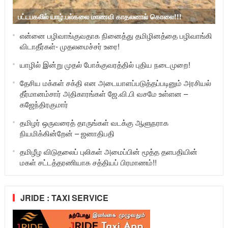
பட்டபகலில் யாழ்.பல்கலை மாணவி காதலனால் கொலை!!!
என்னை பழிவாங்குவதாக நினைத்து தமிழினத்தை பழிவாங்கி
விடாதீர்கள்- முதலமைச்சர் உரை!
யாழில் இன்று முதல் போக்குவரத்தில் புதிய நடைமுறை!
தேசிய மக்கள் சக்தி என அடையாளப்படுத்தப்படினும் அரசியல்
தீர்மானம்சார் அதிகாரங்கள் ஜே.வி.பி வசமே உள்ளன –
கஜேந்திரகுமார்
தமிழர் ஒருவரைத் தாருங்கள் வடக்கு ஆளுநராக
நியமிக்கின்றேன் – ஜனாதிபதி
தமிழீழ விடுதலைப் புலிகள் அமைப்பின் மூத்த தளபதியின்
மகள் சட்டத்தரணியாக சத்தியப் பிரமாணம்!!
JRIDE : TAXI SERVICE