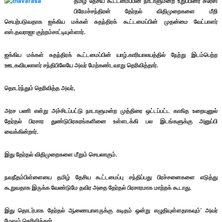
தமிழ் தேசிய கூட்டமைப்பின் நாடாளுமன்ற உறுப்பினர் சுரேஸ்
பிரேமச்சந்திரன் தேர்தல் விதிமுறைகளை மீறி
செயற்படுவதாக ஐக்கிய மக்கள் சுதந்திரக் கூட்டமைப்பின் முதன்மை வேட்பாளர்
எஸ்.தவராஐா குற்றம்சாட்டியுள்ளார்.
ஐக்கிய மக்கள் சுதந்திரக் கூட்டமைப்பின் யாழ்.காரியாலயத்தில் நேற்று இடம்பெற்ற
ஊடகவியலாளர் சந்திபிலேயே அவர் மேற்கண்டவாறு தெரிவித்தார்.
தொடர்ந்தும் தெரிவித்த அவர்,
அரச பணி என்று அச்சிடப்பட்டு நாடாளுமன்ற முத்திரை ஒட்டப்பட்ட காகித உறையுனுல்
தேர்தல் பிரசார துண்டுபிரசுரங்களினை உள்ளடக்கி பல இடங்களுக்கு அனுப்பி
வைக்கின்றார்.
இது தேர்தல் விதிமுறைகளை மீறும் செயலாகும்.
நவநீதம்பிள்ளையை தமிழ் தேசிய கூட்டமைப்பு சந்திப்பது பிரச்சனைகளை எடுத்து
கூறுவதாக இருக்க வேண்டுமே தவிர அதை தேர்தல் பிரசாரமாக மாற்றக் கூடாது.
இது தொடர்பாக தேர்தல் ஆணையாளருக்கு கடிதம் ஒன்று எழுதியுள்ளதாகவும்’ அவர்
மேலும் தெரிவித்தார்.