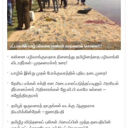
பட்டபகலில் யாழ்.பல்கலை மாணவி காதலனால் கொலை!!!
என்னை பழிவாங்குவதாக நினைத்து தமிழினத்தை பழிவாங்கி
விடாதீர்கள்- முதலமைச்சர் உரை!
யாழில் இன்று முதல் போக்குவரத்தில் புதிய நடைமுறை!
தேசிய மக்கள் சக்தி என அடையாளப்படுத்தப்படினும் அரசியல்
தீர்மானம்சார் அதிகாரங்கள் ஜே.வி.பி வசமே உள்ளன –
கஜேந்திரகுமார்
தமிழர் ஒருவரைத் தாருங்கள் வடக்கு ஆளுநராக
நியமிக்கின்றேன் – ஜனாதிபதி
தமிழீழ விடுதலைப் புலிகள் அமைப்பின் மூத்த தளபதியின்
மகள் சட்டத்தரணியாக சத்தியப் பிரமாணம்!!