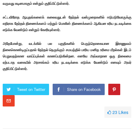
வருவது கடினமாகும் என்றும் குறிப்பிட்டுள்ளார்.
சட்டவிரோத ஆயுதங்களைக் கலைவதுடன் தேர்தல் வன்முறைகளில் ஈடுபடுவோருக்கு
எதிராக தேர்தல் திணைக்களம் மற்றும் பொலிஸ் திணைக்களம் ஆகியன உரிய நடவடிக்கை
எடுக்க வேண்டும் என்றும் கோரியுள்ளார்.
அதேபோன்று, வடக்கில் பல பகுதிகளில் பெருந்தொகையான இராணுவம்
நிலைகொண்டிருப்பதால் தேர்தல் நெருங்கும் சமயத்தில் பாரிய மனித உரிமை மீறல்கள் இடம்
பெறுவதற்கான வாய்ப்புக்கள் காணப்படுகின்றன. எனவே அவ்வாறான ஒரு நிலைமை
ஏற்படாத வகையில் அரசாங்கம் உரிய நடவடிக்கை எடுக்க வேண்டும் எனவும் அவர்
குறிப்பிட்டுள்ளார்.
Tweet on Twitter
Share on Facebook
23
Likes