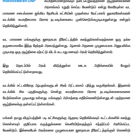
சுயாதீனமானதாகவும் நடைபெறுவதற்கான சூழ்நிலையினை
அரசாங்கம் உறுதி செய்ய வேண்டும்
என்று கோரியுள்ள வட
மாகாண சபைக்கான ஐக்கிய தேசியக் கட்சியின் முதன்மை வேட்பாளர் துவாரகேஸ்வரன்
வடக்கில் சுயாதீனமாக பிரசார நடவடிக்கையை முன்னெடுக்கமுடியாதுள்ளது என்றும்
தெரிவித்துள்ளார்.
வட மாகாண மக்களுக்கு ஜனநாயக நீரோட்டத்தில் கலந்துகொள்வதற்கான ஒரு நல்ல
தருணமாகவே இந்த தேர்தல் அமைந்துள்ளது. ஆனால் அதனை முழுமையாக அனுபவிக்க
முடியாத ஒரு சூழ்நிலை ஏற்பட்டு விடக் கூடாது எனவும் அவர் தெரிவித்துள்ளார்.
இது தொடர்பில் அவர் விடுத்துள்ள ஊடக அறிக்கையில் மேலும்
தெரிவிக்கப்பட்டுள்ளதாவது,
வடக்கில் சட்டவிரோத ஆயுதங்களுடன் சிலர் அட்டகாசம் புரிந்து வருகிறார்கள். இதனால்
வடக்கில் சில பகுதிகளுக்கு சென்று சுயாதீனமாக பிரசார நடவடிக்கைகைகளை
மேற்கொள்ள முடியாது உள்ளது. மக்களும் அச்சத்தை எதிர்கொண்டுள்ளதுடன் பதற்றமான
சூழ்நிலைக்கு தள்ளப்பட்டுள்ளார்கள்.
மக்கள் தமது விருப்பத்தின் படி கட்சிகளுக்கு ஆதரவு தெரிவிக்கவும் கூட்டங்களில் கலந்து
கொள்ளவும் குறிப்பாக கருத்துக்களை வெளியிடுவதற்கும் சந்தர்ப்பம் அளிக்கப்பட
வேண்டும். இல்லையேல் அவர்களை முழுமையான ஜனநாயக நீரோட்டத்தக்குள் கொண்டு