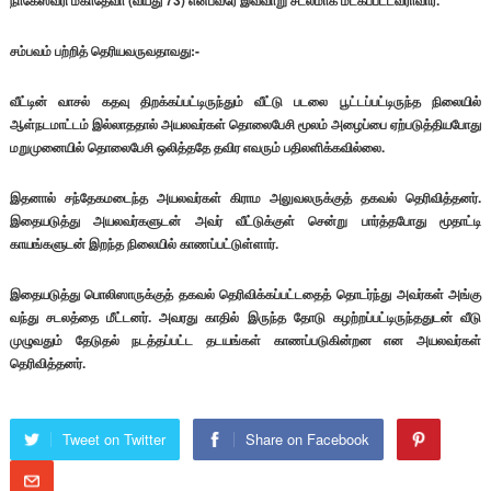
நாகேஸ்வரி மகாதேவா (வயது 73) என்பவரே இவ்வாறு சடலமாக மீட்கப்பட்டவராவார்.
சம்பவம் பற்றித் தெரியவருவதாவது:-
வீட்டின் வாசல் கதவு திறக்கப்பட்டிருந்தும் வீட்டு படலை பூட்டப்பட்டிருந்த நிலையில்
ஆள்நடமாட்டம் இல்லாததால் அயலவர்கள் தொலைபேசி மூலம் அழைப்பை ஏற்படுத்தியபோது
மறுமுனையில் தொலைபேசி ஒலித்ததே தவிர எவரும் பதிலளிக்கவில்லை.
இதனால் சந்தேகமடைந்த அயலவர்கள் கிராம அலுவலருக்குத் தகவல் தெரிவித்தனர்.
இதையடுத்து அயலவர்களுடன் அவர் வீட்டுக்குள் சென்று பார்த்தபோது மூதாட்டி
காயங்களுடன் இறந்த நிலையில் காணப்பட்டுள்ளார்.
இதையடுத்து பொலிஸாருக்குத் தகவல் தெரிவிக்கப்பட்டதைத் தொடர்ந்து அவர்கள் அங்கு
வந்து சடலத்தை மீட்டனர். அவரது காதில் இருந்த தோடு கழற்றப்பட்டிருந்ததுடன் வீடு
முழுவதும் தேடுதல் நடத்தப்பட்ட தடயங்கள் காணப்படுகின்றன என அயலவர்கள்
தெரிவித்தனர்.
Tweet on Twitter
Share on Facebook