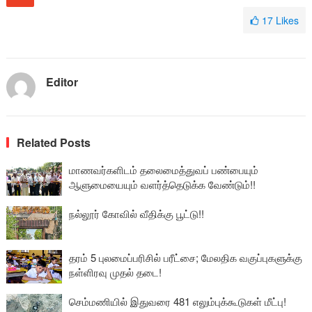
17
Likes
Editor
Related Posts
மாணவர்களிடம் தலைமைத்துவப் பண்பையும்
ஆளுமையையும் வளர்த்தெடுக்க வேண்டும்!!
நல்லூர் கோவில் வீதிக்கு பூட்டு!!
தரம் 5 புலமைப்பரிசில் பரீட்சை; மேலதிக வகுப்புகளுக்கு
நள்ளிரவு முதல் தடை!
செம்மணியில் இதுவரை 481 எலும்புக்கூடுகள் மீட்பு!