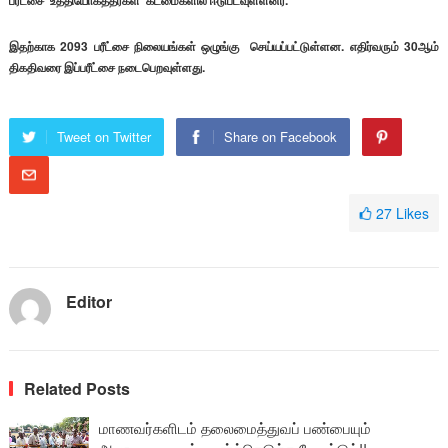
பரீட்சை உத்தியோகத்தர்கள் கடமைகளில் ஈடுபடவுள்ளனர்.
இதற்காக 2093 பரீட்சை நிலையங்கள் ஒழுங்கு செய்யப்பட்டுள்ளன. எதிர்வரும் 30ஆம்
திகதிவரை இப்பரீட்சை நடைபெறவுள்ளது.
Tweet on Twitter
Share on Facebook
27
Likes
Editor
Related Posts
மாணவர்களிடம் தலைமைத்துவப் பண்பையும்