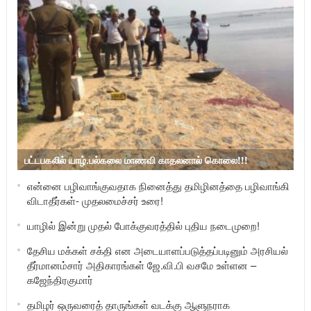
பட்டபகலில் யாழ்.பல்கலை மாணவி காதலனால் கொலை!!!
என்னை பழிவாங்குவதாக நினைத்து தமிழினத்தை பழிவாங்கி
விடாதீர்கள்- முதலமைச்சர் உரை!
யாழில் இன்று முதல் போக்குவரத்தில் புதிய நடைமுறை!
தேசிய மக்கள் சக்தி என அடையாளப்படுத்தப்படினும் அரசியல்
தீர்மானம்சார் அதிகாரங்கள் ஜே.வி.பி வசமே உள்ளன –
கஜேந்திரகுமார்
தமிழர் ஒருவரைத் தாருங்கள் வடக்கு ஆளுநராக