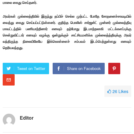
மாலை கைது செய்தனர்.
அவர்கள் முல்லைத்தீவில் இருந்து தப்பிச் செல்ல முற்பட்ட போதே சோதனைச்சாவடியில்
வைத்து கைது செய்யப்பட்டுள்ளனர். குறித்த பொலிஸ் சார்ஜன்ட் முன்னர் முல்லைத்தீவு
மாவட்டத்தில் பணியாற்றினார் எனவும் தற்போது இடமாற்றலாகி மட்டக்களப்புக்கு
சென்றுவிட்டார் எனவும் வழக்கு ஒன்றுக்குச் சாட்சியமளிக்க முல்லைத்த்தீவுக்கு அவர்
வந்திருந்த நிலையிலேயே இக்கொள்ளைச் சம்பவம் இடம்பெற்றுள்ளது எனவும்
தெரியவந்தது.
Tweet on Twitter
Share on Facebook
26
Likes
Editor