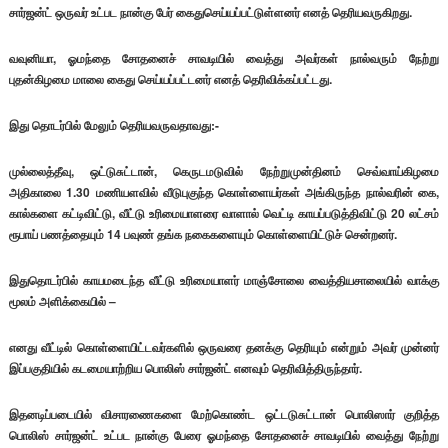
சார்ஜன்ட் ஒருவர் உட்பட நான்கு பேர் கைதுசெய்யப்பட்டுள்ளனர் எனத் தெரியவருகிறது.
வவுனியா, ஓமந்தை சோதனைச் சாவடியில் வைத்து அவர்கள் நால்வரும் நேற்று
புதன்கிழமை மாலை கைது செய்யப்பட்டனர் எனத் தெரிவிக்கப்பட்டது.
இது தொடர்பில் மேலும் தெரியவருவதாவது:-
முல்லைத்தீவு, ஒட்டுசுட்டான், கெருடமடுவில் நேற்றுமுன்தினம் செவ்வாய்கிழமை
அதிகாலை 1.30 மணியளவில் வீடுபுகுந்த கொள்ளையர்கள் அங்கிருந்த நால்வரின் கை,
கால்களை கட்டிவிட்டு, வீட்டு உரிமையாளரை வாளால் வெட்டி காயப்படுத்திவிட்டு 20 லட்சம்
ரூபாய் பணத்தையும் 14 பவுண் தங்க நகைகளையும் கொள்ளையிட்டுச் சென்றனர்.
இதுதொடர்பில் காயமடைந்த வீட்டு உரிமையாளர் மாஞ்சோலை வைத்தியசாலையில் வாக்கு
மூலம் அளிக்கையில் –
எனது வீட்டில் கொள்ளையிட்டவர்களில் ஒருவரை தனக்கு தெரியும் என்றும் அவர் முன்னர்
இப்பகுதியில் கடமையாற்றிய பொலிஸ் சார்ஜன்ட் எனவும் தெரிவித்திருந்தார்.
இதனடிப்படையில் விசாரணைகளை மேற்கொண்ட ஒட்டடுசுட்டான் பொலிஸார் குறித்த
பொலிஸ் சார்ஜன்ட் உட்பட நான்கு பேரை ஓமந்தை சோதனைச் சாவடியில் வைத்து நேற்று