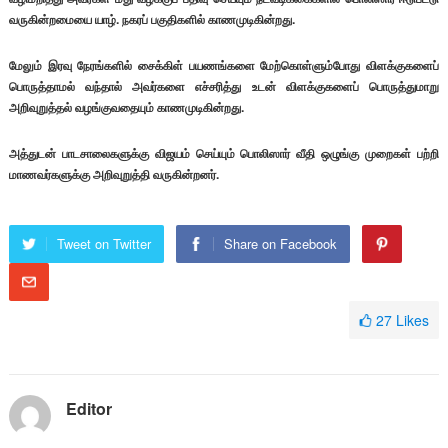
வருகின்றமையை யாழ். நகரப் பகுதிகளில் காணமுடிகின்றது.
மேலும் இரவு நேரங்களில் சைக்கிள் பயணங்களை மேற்கொள்ளும்போது விளக்குகளைப்
பொருத்தாமல் வந்தால் அவர்களை எச்சரித்து உடன் விளக்குகளைப் பொருத்துமாறு
அறிவுறுத்தல் வழங்குவதையும் காணமுடிகின்றது.
அத்துடன் பாடசாலைகளுக்கு விஜயம் செய்யும் பொலிஸார் வீதி ஒழுங்கு முறைகள் பற்றி
மாணவர்களுக்கு அறிவுறுத்தி வருகின்றனர்.
Tweet on Twitter
Share on Facebook
27
Likes
Editor