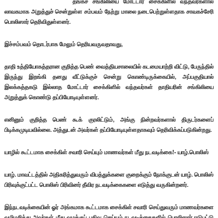
தங்கச் சங்கிலியை மோட்டார் சைக்கிளில் வந்தவர்களால்
லாவகமாக அறுத்துச் சென்றுள்ள சம்பவம் நேற்று மாலை நடைபெற்றுள்ளதாக சாவகச்சேரி
பொலிஸார் தெரிவிதுள்ளனர்.
இச்சம்பவம் தொடர்பாக மேலும் தெரியவருவதாவது,
தாதி உத்தியோகத்தரான குறித்த பெண் வைத்தியசாலையில் கடமையாற்றி விட்டு, பேருந்தில்
இருந்து இறங்கி தனது வீட்டுக்குச் சென்று கொண்டிருக்கையில், அப்பகுதியால்
இலக்கத்தகடு இல்லாத மோட்டார் சைக்கிளில் வந்தவர்கள் தாதியரின் சங்கிலியை
அறுத்துக் கொண்டு தப்பியோடியுள்ளனர்.
எனினும் குறித்த பெண் கூக் குரலிட்டும், அங்கு நின்றவர்களால் திருடர்களைப்
பிடிக்கமுடியவில்லை. அத்துடன் அவர்கள் தப்பியோடியுள்ளதாகவும் தெரிவிக்கப்படுகின்றது.
யாழில் கூட்டமாக சைக்கிள் சவாரி செய்யும் மாணவர்கள் மீது நடவடிக்கை!- யாழ்.பொலிஸ்
யாழ். மாவட்டத்தில் அதிகரித்துவரும் விபத்துக்களை குறைக்கும் நோக்குடன் யாழ். பொலிஸ்
பிரிவுக்குட்பட்ட பொலிஸ் பிரிவினர் தீவிர நடவடிக்கைகளை எடுத்து வருகின்றனர்.
இந்நடவடிக்கையின் ஓர் அங்கமாக கூட்டமாக சைக்கிள் சவாரி செய்துவரும் மாணவர்களை
வழிமறித்து அவர்கள் மீது வழக்குப் பதிவு செய்யும் நடவடிக்கைகளில் பொலிஸார் ஈடுபட்டு