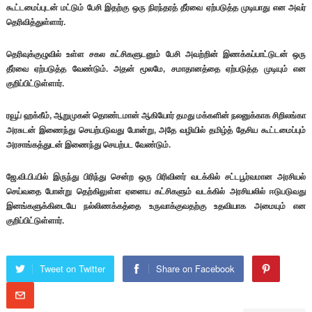
கூட்டமைப்புடன் மட்டும் பேசி இதற்கு ஒரு நிரந்தரத் தீர்வை ஏற்படுத்த முடியாது என அவர்
தெரிவித்துள்ளார்.
தெரிவுக்குழுவில் உள்ள சகல கட்சிகளுடனும் பேசி அவற்றின் இணக்கப்பாட்டுடன் ஒரு
தீர்வை ஏற்படுத்த வேண்டும். அதன் மூலமே, சமாதானத்தை ஏற்படுத்த முடியும் என
குறிப்பிட்டுள்ளார்.
ரவூப் ஹக்கீம், ஆறுமுகன் தொண்டமான் ஆகியோர் தமது மக்களின் நலனுக்காக சிறிலங்கா
அரசுடன் இணைந்து செயற்படுவது போன்று, அதே வழியில் தமிழ்த் தேசிய கூட்டமைப்பும்
அரசாங்கத்துடன் இணைந்து செயற்பட வேண்டும்.
ஜே.வி.பி.யில் இருந்து பிரிந்து சென்ற ஒரு பிரிவினர் வடக்கில் சட்டபூர்வமான அரசியல்
செய்வதை போன்று தெற்கிலுள்ள ஏனைய கட்சிகளும் வடக்கில் அரசியலில் ஈடுபடுவது
இனங்களுக்கிடையே நல்லிணக்கத்தை உருவாக்குவதற்கு உதவியாக அமையும் என
குறிப்பிட்டுள்ளார்.
Tweet on Twitter
Share on Facebook