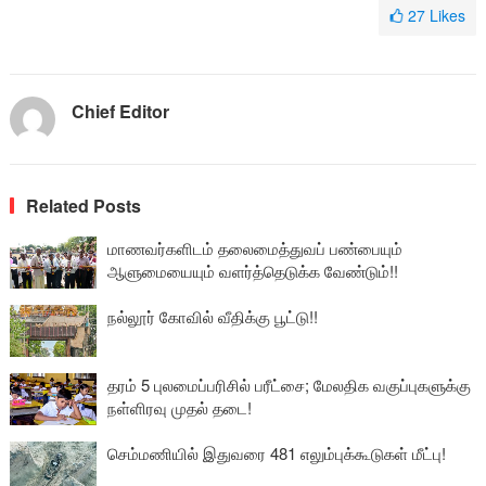
27
Likes
Chief Editor
Related Posts
மாணவர்களிடம் தலைமைத்துவப் பண்பையும்
ஆளுமையையும் வளர்த்தெடுக்க வேண்டும்!!
நல்லூர் கோவில் வீதிக்கு பூட்டு!!
தரம் 5 புலமைப்பரிசில் பரீட்சை; மேலதிக வகுப்புகளுக்கு
நள்ளிரவு முதல் தடை!
செம்மணியில் இதுவரை 481 எலும்புக்கூடுகள் மீட்பு!