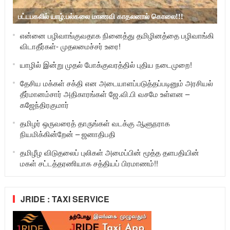
பட்டபகலில் யாழ்.பல்கலை மாணவி காதலனால் கொலை!!!
என்னை பழிவாங்குவதாக நினைத்து தமிழினத்தை பழிவாங்கி
விடாதீர்கள்- முதலமைச்சர் உரை!
யாழில் இன்று முதல் போக்குவரத்தில் புதிய நடைமுறை!
தேசிய மக்கள் சக்தி என அடையாளப்படுத்தப்படினும் அரசியல்
தீர்மானம்சார் அதிகாரங்கள் ஜே.வி.பி வசமே உள்ளன –
கஜேந்திரகுமார்
தமிழர் ஒருவரைத் தாருங்கள் வடக்கு ஆளுநராக
நியமிக்கின்றேன் – ஜனாதிபதி
தமிழீழ விடுதலைப் புலிகள் அமைப்பின் மூத்த தளபதியின்
மகள் சட்டத்தரணியாக சத்தியப் பிரமாணம்!!
JRIDE : TAXI SERVICE