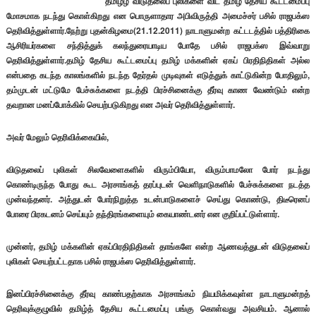
தமிழீழ விடுதலைப் புலிகளை விட தமிழ் தேசிய கூட்டமைப்பு
மோசமாக நடந்து கொள்கிறது என பொருளாதார அபிவிருத்தி அமைச்சர் பசில் ராஜபக்ஸ
தெரிவித்துள்ளார்.நேற்று புதன்கிழமை(21.12.2011) நாடாளுமன்ற கட்டடத்தில் பத்திரிகை
ஆசிரியர்களை சந்தித்துக் கலந்துரையாடிய போதே பசில் ராஜபக்ஸ இவ்வாறு
தெரிவித்துள்ளார்.தமிழ் தேசிய கூட்டமைப்பு தமிழ் மக்களின் ஏகப் பிரதிநிதிகள் அல்ல
என்பதை கடந்த காலங்களில் நடந்த தேர்தல் முடிவுகள் எடுத்துக் காட்டுகின்ற போதிலும்,
தம்முடன் மட்டுமே பேச்சுக்களை நடத்தி பிரச்சினைக்கு தீர்வு காண வேண்டும் என்ற
தவறான மனப்போக்கில் செயற்படுகிறது என அவர் தெரிவித்துள்ளார்.
அவர் மேலும் தெரிவிக்கையில்,
விடுதலைப் புலிகள் சிலவேளைகளில் விரும்பியோ, விரும்பாமலோ போர் நடந்து
கொண்டிருந்த போது கூட அரசாங்கத் தரப்புடன் வெளிநாடுகளில் பேச்சுக்களை நடத்த
முன்வந்தனர். அத்துடன் போர்நிறுத்த உடன்பாடுகளைச் செய்து கொண்டு, திடீரெனப்
போரை பிரகடனம் செய்யும் தந்திரங்களையும் கையாண்டனர் என குறிப்பட்டுள்ளார்.
முன்னர், தமிழ் மக்களின் ஏகப்பிரதிநிதிகள் தாங்களே என்ற ஆணவத்துடன் விடுதலைப்
புலிகள் செயற்பட்டதாக பசில் ராஜபக்ஸ தெரிவித்துள்ளார்.
இனப்பிரச்சினைக்கு தீர்வு காண்பதற்காக அரசாங்கம் நியமிக்கவுள்ள நாடாளுமன்றத்
தெரிவுக்குழுவில் தமிழ்த் தேசிய கூட்டமைப்பு பங்கு கொள்வது அவசியம். ஆனால்