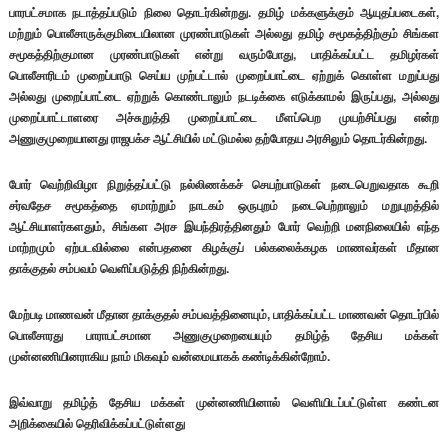
பாரபட்சமாக நடாத்தப்படும் நிலை தொடர்கின்றது. தமிழ் மக்களுக்கும் ஆயுதப்படைகள்,
மற்றும் பொலீசாருக்குமிடையிலான முரண்பாடுகள் அல்லது தமிழ் சமூகத்திற்கும் சிங்கள
சமூகத்திற்குமான முரண்பாடுகள் என்று வரும்போது, பாதிக்கப்பட்ட தமிழர்கள்
பொலீசாரிடம் முறைப்பாடு செய்ய முற்பட்டால் முறைப்பாட்டை ஏற்றுக் கொள்ள மறுப்பது
அல்லது முறைப்பாட்டை ஏற்றுக் கொண்டாலும் நடடிக்கை எடுக்காமல் இருப்பது, அல்லது
முறைப்பாட்டாளரை அச்சுறுத்தி முறைப்பாட்டை மீளப்பெற முயற்சிப்பது என்ற
அணுகுமுறையானது ராஜபக்ச ஆட்சியில் மட்டுமல்ல தற்போதய அரசிலும் தொடர்கின்றது.
போர் வெற்றிவிழா நிறுத்தப்பட்டு நல்லிணக்கச் செயற்பாடுகள் நடைபெறுவதாக கூறி
சர்வதேச சமூகத்தை ஏமாற்றும் நாடகம் ஒருபுறம் நடைபெற்றாலும் மறுபுறத்தில்
ஆட்சியாளர்களதும், சிங்கள அரச இயந்திரத்தினதும் போர் வெற்றி மனநிலையில் எந்த
மாற்றமும் ஏற்படவில்லை என்பதனை கிழக்குப் பல்கலைக்கழக மாணவர்கள் மீதான
தாக்குதல் சம்பவம் வெளிப்படுத்தி நிற்கின்றது.
மேற்படி மாணவன் மீதான தாக்குதல் சம்பவத்தினையும், பாதிக்கப்பட்ட மாணவன் தொடர்பில்
பொலீசாரது பாராபட்சமான அணுகுமுறையையும் தமிழ்த் தேசிய மக்கள்
முன்னணியினராகிய நாம் மிகவும் வன்மையாகக் கண்டிக்கின்றோம்.
இவ்வாறு தமிழ்த் தேசிய மக்கள் முன்னணியினால் வெளியிடப்பட்டுள்ள கண்டன
அறிக்கையில் தெரிவிக்கப்பட்டுள்ளது