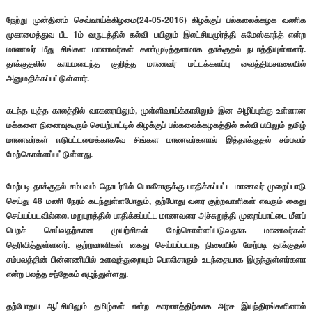
நேற்று முன்தினம் செவ்வாய்க்கிழமை(24-05-2016) கிழக்குப் பல்கலைக்கழக வணிக
முகாமைத்துவ பீட 1ம் வருடத்தில் கல்வி பயிலும் இலட்சியமுர்த்தி சுமேஸ்காந்த் என்ற
மாணவர் மீது சிங்கள மாணவர்கள் கண்முடித்தனமாக தாக்குதல் நடாத்தியுள்ளனர்.
தாக்குதலில் காயமடைந்த குறித்த மாணவர் மட்டக்களப்பு வைத்தியசாலையில்
அனுமதிக்கப்பட்டுள்ளார்.
கடந்த யுத்த காலத்தில் வாகரையிலும், முள்ளிவாய்க்காலிலும் இன அழிப்புக்கு உள்ளான
மக்களை நினைவுகூரும் செயற்பாட்டில் கிழக்குப் பல்கலைக்கழகத்தில் கல்வி பயிலும் தமிழ்
மாணவர்கள் ஈடுபட்டமைக்காகவே சிங்கள மாணவர்களால் இத்தாக்குதல் சம்பவம்
மேற்கொள்ளப்பட்டுள்ளது.
மேற்படி தாக்குதல் சம்பவம் தொடர்பில் பொலீசாருக்கு பாதிக்கப்பட்ட மாணவர் முறைப்பாடு
செய்து 48 மணி நேரம் கடந்துள்ளபோதும், தற்போது வரை குற்றவாளிகள் எவரும் கைது
செய்யப்படவில்லை. மறுபுறத்தில் பாதிக்கப்பட்ட மாணவரை அச்சுறுத்தி முறைப்பாட்டை மீளப்
பெறச் செய்வதற்கான முயற்சிகள் மேற்கொள்ளப்படுவதாக மாணவர்கள்
தெரிவித்துள்ளனர். குற்றவாளிகள் கைது செய்யப்படாத நிலையில் மேற்படி தாக்குதல்
சம்பவத்தின் பின்னணியில் உளவுத்துறையும் பொலிசாரும் உடந்தையாக இருந்துள்ளர்களா
என்ற பலத்த சந்தேகம் எழுந்துள்ளது.
தற்போதய ஆட்சியிலும் தமிழ்கள் என்ற காரணத்திற்காக அரச இயந்திரங்களினால்