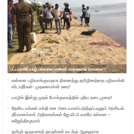
பட்டபகலில் யாழ்.பல்கலை மாணவி காதலனால் கொலை!!!
என்னை பழிவாங்குவதாக நினைத்து தமிழினத்தை பழிவாங்கி
விடாதீர்கள்- முதலமைச்சர் உரை!
யாழில் இன்று முதல் போக்குவரத்தில் புதிய நடைமுறை!
தேசிய மக்கள் சக்தி என அடையாளப்படுத்தப்படினும் அரசியல்
தீர்மானம்சார் அதிகாரங்கள் ஜே.வி.பி வசமே உள்ளன –
கஜேந்திரகுமார்
தமிழர் ஒருவரைத் தாருங்கள் வடக்கு ஆளுநராக