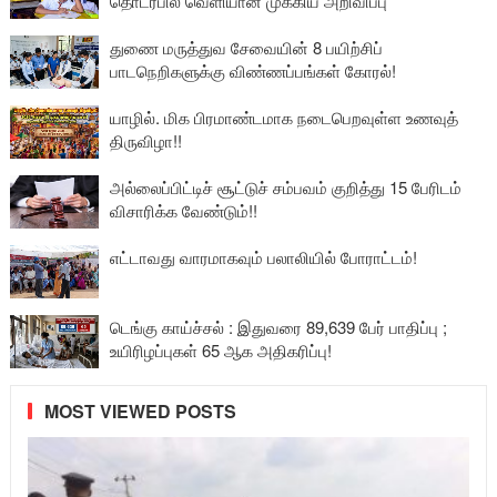
தொடர்பில் வெளியான முக்கிய அறிவிப்பு
துணை மருத்துவ சேவையின் 8 பயிற்சிப்
பாடநெறிகளுக்கு விண்ணப்பங்கள் கோரல்!
யாழில். மிக பிரமாண்டமாக நடைபெறவுள்ள உணவுத்
திருவிழா!!
அல்லைப்பிட்டிச் சூட்டுச் சம்பவம் குறித்து 15 பேரிடம்
விசாரிக்க வேண்டும்!!
எட்டாவது வாரமாகவும் பலாலியில் போராட்டம்!
டெங்கு காய்ச்சல் : இதுவரை 89,639 பேர் பாதிப்பு ;
உயிரிழப்புகள் 65 ஆக அதிகரிப்பு!
MOST VIEWED POSTS