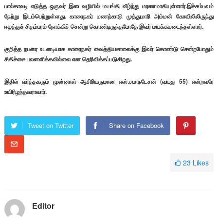
பால்காவடி எடுத்த ஒருவர் இடைவழியில் மயங்கி வீழ்ந்து மரணமாகியுள்ளார்.இச்சம்பவம்
நேற்று இடம்பெற்றுள்ளது. காரைநகர் மணற்காடு முத்துமாரி அம்மன் கோவிலிலிருந்து
ஈழத்துச் சிதம்பரம் நோக்கிச் சென்று கொண்டிருந்தபோதே இவர் மயக்கமடைந்தள்ளார்.
குறித்த நபரை உடனடியாக காரைநகர் வைத்தியசாலைக்கு இவர் கொண்டு சென்றபோதும்
சிகிச்சை பலனளிக்கவில்லை என தெரிவிக்கப்படுகிறது.
இதில் வர்த்தகரும் முன்னாள் ஆசிரியருமான எஸ்.சபாநடேசன் (வயது 55) என்றவரே
உயிரிழந்தவராவார்.
Tweet on Twitter
Share on Facebook
23
Likes
Editor