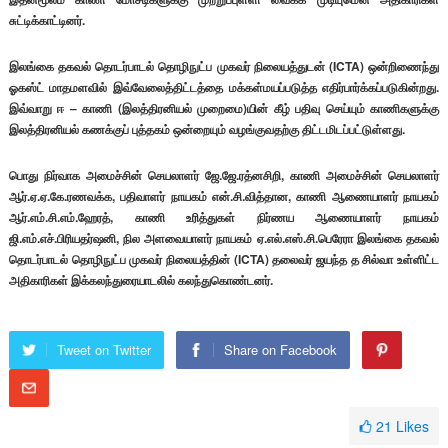
சுட்டிக்காட்டினர்.
இலங்கை தகவல் தொடர்பாடல் தொழிநுட்ப முகவர் நிலையத்துடன் (ICTA) ஒன்றிணைந்து
ஓகஸ்ட் மாதமளவில் இவ்வேலைத்திட்டத்தை மக்கள்மயப்படுத்த எதிர்பார்க்கப்படுகின்றது.
இவ்வாறு ஈ – காணி (இலத்திரனியல் முறைமை)யின் கீழ் பதிவு செய்யும் காணிகளுக்கு
இலத்திரனியல் கணக்குப் புத்தகம் ஒன்றையும் வழங்குவதற்கு திட்டமிடப்பட்டுள்ளது.
பொது நிர்வாக அமைச்சின் செயலாளர் ஜே.ஜே.ரத்னசிறி, காணி அமைச்சின் செயலாளர்
ஆர்.ஏ.ஏ.கே.ரணவக்க, பதிவாளர் நாயகம் என்.சி.வித்தான, காணி ஆணையாளர் நாயகம்
ஆர்.எம்.சி.எம்.ஹேரத், காணி உரித்துகள் நிர்ணய ஆணையாளர் நாயகம்
ஜி.எம்.எச்.பிரியதர்ஷனி, நில அளவையாளர் நாயகம் ஏ.எல்.எஸ்.சி.பெரேரா இலங்கை தகவல்
தொடர்பாடல் தொழிநுட்ப முகவர் நிலையத்தின் (ICTA) தலைவர் ஜயந்த த சில்வா உள்ளிட்ட
அதிகாரிகள் இக்கலந்துரையாடலில் கலந்துகொண்டனர்.
Tweet on Twitter
Share on Facebook
21
Likes