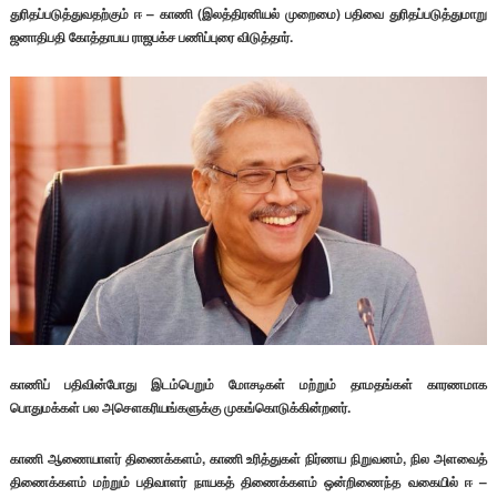
துரிதப்படுத்துவதற்கும் ஈ – காணி (இலத்திரனியல் முறைமை) பதிவை துரிதப்படுத்துமாறு
ஜனாதிபதி கோத்தாபய ராஜபக்ச பணிப்புரை விடுத்தார்.
காணிப் பதிவின்போது இடம்பெறும் மோசடிகள் மற்றும் தாமதங்கள் காரணமாக
பொதுமக்கள் பல அசௌகரியங்களுக்கு முகங்கொடுக்கின்றனர்.
காணி ஆணையாளர் திணைக்களம், காணி உரித்துகள் நிர்ணய நிறுவனம், நில அளவைத்
திணைக்களம் மற்றும் பதிவாளர் நாயகத் திணைக்களம் ஒன்றிணைந்த வகையில் ஈ –