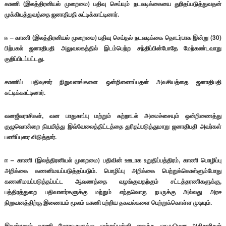
காணி (இலத்திரனியல் முறைமை) பதிவு செய்யும் நடவடிக்கையை துரிதப்படுத்துவதன்
முக்கியத்துவத்தை ஜனாதிபதி சுட்டிக்காட்டினார்.
ஈ – காணி (இலத்திரனியல் முறைமை) பதிவு செய்தல் நடவடிக்கை தொடர்பாக இன்று (30)
பிற்பகல் ஜனாதிபதி அலுவலகத்தில் இடம்பெற்ற சந்திப்பின்போதே மேற்கண்டவாறு
குறிப்பிடப்பட்டது.
காணிப் பதிவுசார் நிறுவனங்களை ஒன்றிணைப்பதன் அவசியத்தை ஜனாதிபதி
சுட்டிக்காட்டினார்.
வனஜீவராசிகள், வன பாதுகாப்பு மற்றும் சுற்றாடல் அமைச்சையும் ஒன்றிணைத்து
குழுவொன்றை நியமித்து இவ்வேலைத்திட்டத்தை துரிதப்படுத்துமாறு ஜனாதிபதி அவர்கள்
பணிப்புரை விடுத்தார்.
ஈ – காணி (இலத்திரனியல் முறைமை) பதிவின் ஊடாக உறுதிப்பத்திரம், காணி பொழிப்பு
அறிக்கை கணனிமயப்படுத்தப்படும். பொழிப்பு அறிக்கை பெற்றுக்கொள்ளும்போது
கணனிமயப்படுத்தப்பட்ட ஆவணத்தை வழங்குவதற்கும் சட்டத்தரணிகளுக்கு,
பத்திரத்துறை பதிவாளர்களுக்கு மற்றும் எந்தவொரு நபருக்கு அல்லது அரச
நிறுவனத்திற்கு இணையம் மூலம் காணி பற்றிய தகவல்களை பெற்றுக்கொள்ள முடியும்.
இதன்மூலம் காணி மோசடிகளுக்கு முற்றுப்புள்ளி வைக்க முடியுமென அதிகாரிகள்