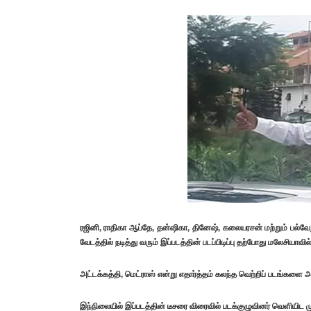
ரஜினி, ராதிகா ஆப்தே, தன்ஷிகா, தினேஷ், கலையரசன் மற்றும் பல்வேறு 
வேடத்தில் நடித்து வரும் இப்படத்தின் படப்பிடிப்பு தற்போது மலேசியா
அட்டக்கத்தி, மெட்ராஸ் என்று எதார்த்தம் கலந்த வெற்றிப் படங்களை அடுத
இந்நிலையில் இப்படத்தின் டீசரை விரைவில் படக்குழுவினர் வெளியிட