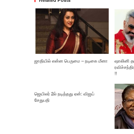
ஜாதியில் என்ன பெருமை – நடிகை மீனா
ஷாலினி தய
ரவிச்சந்தி
!!
ஜெயிலர் 2ல் நடித்தது ஏன்: விஜய்
சேதுபதி