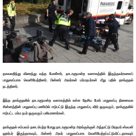
தகவலறிந்து விரைந்து வந்த போலீசார், நாடாளுமன்ற வளாகத்தில் இருந்தவர்களைப்
பாதுகாப்பாக வெளியேற்றினர். பின்னர் அவர்கள் மர்மநபர்கள் மீது பதில் தாக்குதல்
நடத்தினர்.
இந்த தாக்குதலில் நாடாளுமன்ற வளாகத்தில் உள்ள தேசிய போர் பாதுகாப்பு நினைவக
சின்னத்தின் பாதுகாப்பு பணியில் ஈடுபட்டு இருந்த பாதுகாப்பு வீரர் ஒருவரும், தாக்குதலில்
ஈடுபட்ட மர்ம நபர் ஒருவரும் பலியானார்கள்.
தாக்குதல் சம்பவம் நடைபெற்ற போது நாடாளுமன்ற அரங்குக்குள் அந்நாட்டு பிரதமர் ஸ்டீபன்
ஹார்பர் இருந்தாகவும், பின்னர் அவர் பாதுகாப்பாக வெளியேற்றப்பட்டுவிட்டதாகவும்