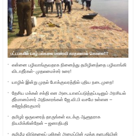
பட்டபகலில் யாழ்.பல்கலை மாணவி காதலனால் கொலை!!!
என்னை பழிவாங்குவதாக நினைத்து தமிழினத்தை பழிவாங்கி
விடாதீர்கள்- முதலமைச்சர் உரை!
யாழில் இன்று முதல் போக்குவரத்தில் புதிய நடைமுறை!
தேசிய மக்கள் சக்தி என அடையாளப்படுத்தப்படினும் அரசியல்
தீர்மானம்சார் அதிகாரங்கள் ஜே.வி.பி வசமே உள்ளன –
கஜேந்திரகுமார்
தமிழர் ஒருவரைத் தாருங்கள் வடக்கு ஆளுநராக
நியமிக்கின்றேன் – ஜனாதிபதி
தமிழீழ விடுதலைப் புலிகள் அமைப்பின் மூத்த தளபதியின்