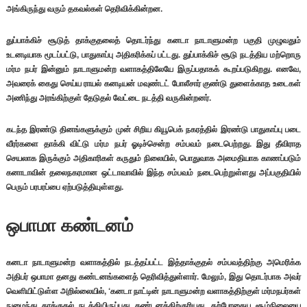
அங்கிருந்து வரும் தகவல்கள் தெரிவிக்கின்றன.
துப்பாக்கிச் சூடுத் தாக்குதலைத் தொடர்ந்து கனடா நாடாளுமன்ற பகுதி முழுவதும்
உடனடியாக மூடப்பட்டு, பாதுகாப்பு அதிகரிக்கப் பட்டது. துப்பாக்கிச் சூடு நடத்திய மற்றொரு
மர்ம நபர் இன்னும் நாடாளுமன்ற வளாகத்திலேயே இருப்பதாகக் கூறப்படுகிறது. எனவே,
அவரைக் கைது செய்ய ராயல் கனடியன் மவுண்டட் போலீசார் குண்டு துளைக்காத உடைகள்
அணிந்து அரங்கிற்குள் தேடுதல் வேட்டை நடத்தி வருகின்றனர்.
கடந்த இரண்டு தினங்களுக்கும் முன் சிறிய கியூபெக் நகரத்தில் இரண்டு பாதுகாப்பு படை
வீரர்களை தாக்கி விட்டு மர்ம நபர் ஓடிச்சென்ற சம்பவம் நடைபெற்றது. இது தீவிராத
செயலாக இருக்கும் அதிகாரிகள் கருதும் நிலையில், பொதுவாக அமைதியாக காணப்படும்
கனாடாவின் தலைநகரமான ஒட்டாவாவில் இந்த சம்பவம் நடைபெற்றுள்ளது அப்பகுதியில்
பெரும் பரபரப்பை ஏற்படுத்தியுள்ளது.
ஒபாமா கண்டனம்
கனடா நாடாளுமன்ற வளாகத்தில் நடத்தப்பட்ட இத்தாக்குதல் சம்பவத்திற்கு அமெரிக்க
அதிபர் ஒபாமா தனது கண்டனங்களைத் தெரிவித்துள்ளார். மேலும், இது தொடர்பாக அவர்
வெளியிட்டுள்ள அறில்லையில், ‘கனடா நாட்டின் நாடாளுமன்ற வளாகத்திற்குள் மர்மநபர்கள்
நுழைந்து தாக்குதல் நடத்தியிருப்பது கண்டனத்திற்குரியது. தற்போதைய சூழ்நிலையை