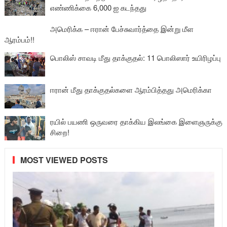
எண்ணிக்கை 6,000 ஐ கடந்தது
அமெரிக்க – ஈரான் பேச்சுவார்த்தை இன்று மீள
ஆரம்பம்!!
பொலிஸ் சாவடி மீது தாக்குதல்: 11 பொலிஸார் உயிரிழப்பு
ஈரான் மீது தாக்குதல்களை ஆரம்பித்தது அமெரிக்கா
ரயில் பயணி ஒருவரை தாக்கிய இலங்கை இளைஞருக்கு
சிறை!
MOST VIEWED POSTS