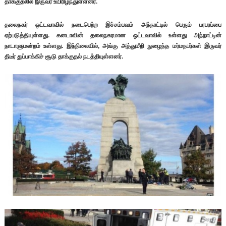
தாக்குதலில் இருவர் உயிரிழந்துள்ளனர்.
தலைநகர் ஒட்டவாவில் நடைபெற்ற இச்சம்பவம் அந்நாட்டில் பெரும் பரபரப்பை
ஏற்படுத்தியுள்ளது. கனடாவின் தலைநகரமான ஒட்டவாவில் உள்ளது அந்நாட்டின்
நாடாளுமன்றம் உள்ளது. இந்நிலையில், அங்கு அத்துமீறி நுழைந்த மர்மநபர்கள் இருவர்
திடீர் துப்பாக்கிச் சூடு தாக்குதல் நடத்தியுள்ளனர்.