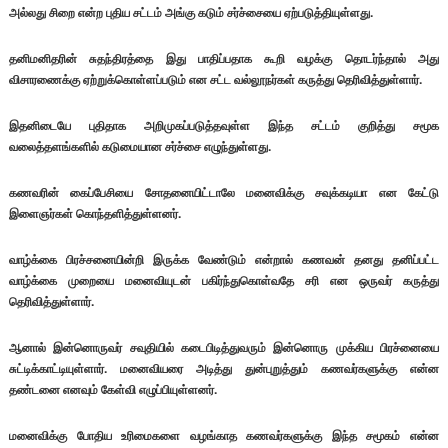
அல்லது சிறை என்ற புதிய சட்டம் அங்கு கடும் சர்ச்சையை ஏற்படுத்தியுள்ளது.
தனிமனிதரின் சுதந்திரத்தை இது பாதிப்பதாக கூறி வழக்கு தொடர்ந்தால் அது
விசாரணைக்கு ஏற்றுக்கொள்ளப்படும் என சட்ட வல்லூநர்கள் கருத்து தெரிவித்துள்ளார்.
இதனிடையே புதிதாக அறிமுகப்படுத்தவுள்ள இந்த சட்டம் குறித்து சமூக
வலைத்தளங்களில் கடுமையான சர்ச்சை எழுந்துள்ளது.
கணவரின் கைப்பேசியை சோதனையிட்டாலே மனைவிக்கு சவுக்கடியா என கேட்டு
இளைஞர்கள் கொந்தளித்துள்ளனர்.
வாழ்க்கை பிரச்சனையின்றி இருக்க வேண்டும் என்றால் கணவன் தனது தனிப்பட்ட
வாழ்க்கை முறையை மனைவியுடன் பகிர்ந்துகொள்வதே சரி என ஒருவர் கருத்து
தெரிவித்துள்ளார்.
ஆனால் இன்னொருவர் சவுதியில் கடைபிடித்துவரும் இன்னொரு முக்கிய பிரச்னையை
சுட்டிக்காட்டியுள்ளார். மனைவியரை அடித்து துன்புறுத்தும் கணவர்களுக்கு என்ன
தண்டனை எனவும் கேள்வி எழுப்பியுள்ளனர்.
மனைவிக்கு போதிய உரிமைகளை வழங்காத கணவர்களுக்கு இந்த சமூகம் என்ன