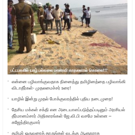
பட்டபகலில் யாழ்.பல்கலை மாணவி காதலனால் கொலை!!!
என்னை பழிவாங்குவதாக நினைத்து தமிழினத்தை பழிவாங்கி
விடாதீர்கள்- முதலமைச்சர் உரை!
யாழில் இன்று முதல் போக்குவரத்தில் புதிய நடைமுறை!
தேசிய மக்கள் சக்தி என அடையாளப்படுத்தப்படினும் அரசியல்
தீர்மானம்சார் அதிகாரங்கள் ஜே.வி.பி வசமே உள்ளன –
கஜேந்திரகுமார்
தமிழர் ஒருவரைத் தாருங்கள் வடக்கு ஆளுநராக