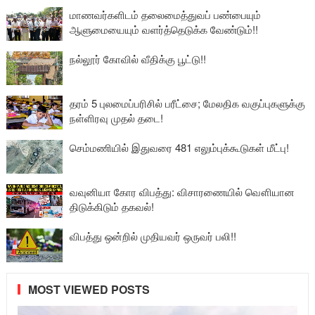
மாணவர்களிடம் தலைமைத்துவப் பண்பையும்
ஆளுமையையும் வளர்த்தெடுக்க வேண்டும்!!
நல்லூர் கோவில் வீதிக்கு பூட்டு!!
தரம் 5 புலமைப்பரிசில் பரீட்சை; மேலதிக வகுப்புகளுக்கு
நள்ளிரவு முதல் தடை!
செம்மணியில் இதுவரை 481 எலும்புக்கூடுகள் மீட்பு!
வவுனியா கோர விபத்து: விசாரணையில் வௌியான
திடுக்கிடும் தகவல்!
விபத்து ஒன்றில் முதியவர் ஒருவர் பலி!!
MOST VIEWED POSTS