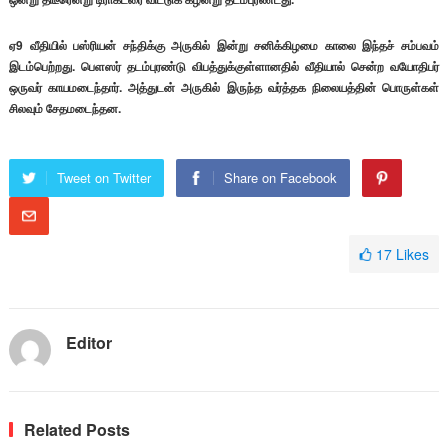
ஏ9 வீதியில் பஸ்ரியன் சந்திக்கு அருகில் இன்று சனிக்கிழமை காலை இந்தச் சம்பவம்
இடம்பெற்றது. பெளஸர் தடம்புரண்டு விபத்துக்குள்ளானதில் வீதியால் சென்ற வயோதிபர்
ஒருவர் காயமடைந்தார். அத்துடன் அருகில் இருந்த வர்த்தக நிலையத்தின் பொருள்கள்
சிலவும் சேதமடைந்தன.
Tweet on Twitter
Share on Facebook
17
Likes
Editor
Related Posts