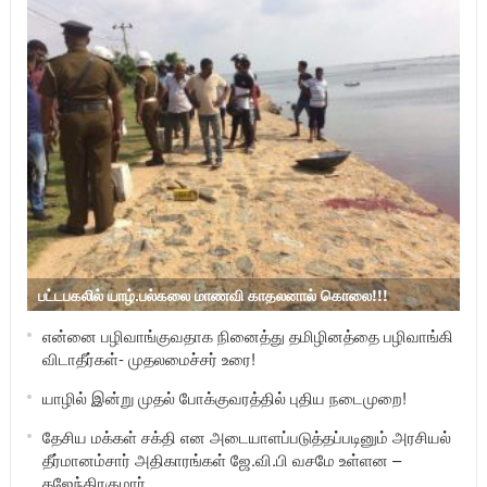
பட்டபகலில் யாழ்.பல்கலை மாணவி காதலனால் கொலை!!!
என்னை பழிவாங்குவதாக நினைத்து தமிழினத்தை பழிவாங்கி
விடாதீர்கள்- முதலமைச்சர் உரை!
யாழில் இன்று முதல் போக்குவரத்தில் புதிய நடைமுறை!
தேசிய மக்கள் சக்தி என அடையாளப்படுத்தப்படினும் அரசியல்
தீர்மானம்சார் அதிகாரங்கள் ஜே.வி.பி வசமே உள்ளன –
கஜேந்திரகுமார்