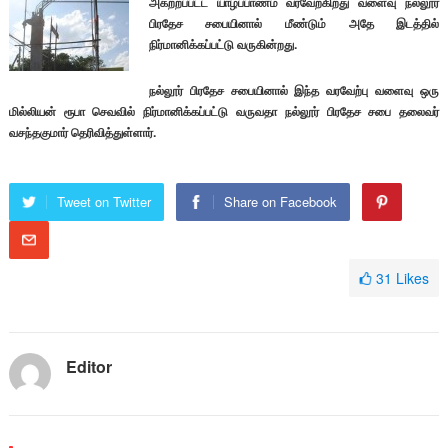
அகற்றப்பட்ட யாழ்ப்பாணம் வரவேற்கிறது வளைவு நல்லூர்
பிரதேச சபையினால் மீண்டும் அதே இடத்தில்
நிர்மானிக்கப்பட்டு வருகின்றது.
நல்லூர் பிரதேச சபையினால் இந்த வரவேற்பு வளைவு ஒரு
மில்லியன் ரூபா செவவில் நிர்மானிக்கப்பட்டு வருவதா நல்லூர் பிரதேச சபை தலைவர்
வசந்தகுமார் தெரிவித்துள்ளார்.
Tweet on Twitter
Share on Facebook
31
Likes
Editor