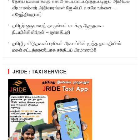
தேசிய மக்கள் சக்தி என அடையாளப்படுத்தப்படினும் அரசியல்
தீர்மானம்சார் அதிகாரங்கள் ஜே.வி.பி வசமே உள்ளன –
கஜேந்திரகுமார்
தமிழர் ஒருவரைத் தாருங்கள் வடக்கு ஆளுநராக
நியமிக்கின்றேன் – ஜனாதிபதி
தமிழீழ விடுதலைப் புலிகள் அமைப்பின் மூத்த தளபதியின்
மகள் சட்டத்தரணியாக சத்தியப் பிரமாணம்!!
JRIDE : TAXI SERVICE