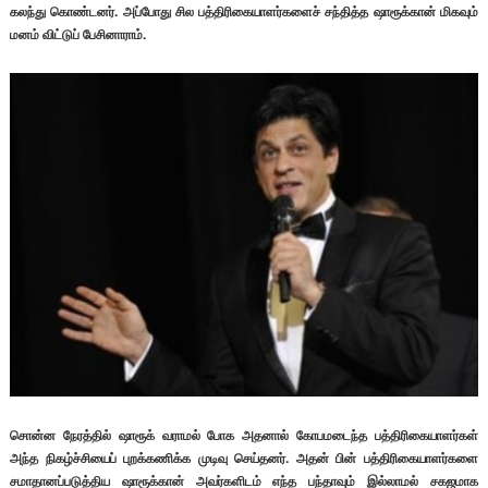
கலந்து கொண்டனர்.
அப்போது சில பத்திரிகையாளர்களைச் சந்தித்த ஷாரூக்கான் மிகவும்
மனம் விட்டுப் பேசினாராம்.
சொன்ன நேரத்தில் ஷாரூக் வராமல் போக அதனால் கோபமடைந்த பத்திரிகையாளர்கள்
அந்த நிகழ்ச்சியைப் புறக்கணிக்க முடிவு செய்தனர். அதன் பின் பத்திரிகையாளர்களை
சமாதானப்படுத்திய ஷாரூக்கான் அவர்களிடம் எந்த பந்தாவும் இல்லாமல் சகஜமாக