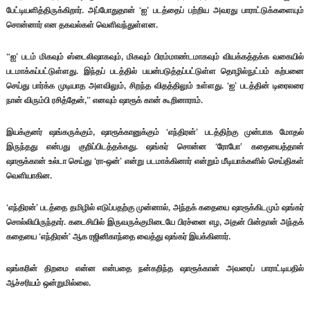
பேட்டியளித்திருக்கிறார். அப்போதுதான் ‘ஐ’ படத்தைப் பற்றிய அவரது பாராட்டுக்களையும்
சொன்னார் என தகவல்கள் வெளிவந்துள்ளன.
“ஐ’ படம் மிகவும் ஸ்டைலிஷாகவும், மிகவும் பிரம்மாண்டமாகவும் வியக்கத்தக்க வகையில்
படமாக்கப்பட்டுள்ளது. இந்தப் படத்தில் பயன்படுத்தப்பட்டுள்ள தொழில்நுட்பம் கற்பனை
செய்து பார்க்க முடியாத அளவிலும், சிறந்த விதத்திலும் உள்ளது. ‘ஐ’ படத்தின் டிரைலரை
நான் விரும்பி ரசித்தேன்,” எனவும் ஷாரூக் கான் கூறினாராம்.
இயக்குனர் ஷங்கருக்கும், ஷாரூக்கானுக்கும் ‘எந்திரன்’ படத்திற்கு முன்பாக மோதல்
இருந்தது என்பது குறிப்பிடத்தக்கது. ஷங்கர் சொன்ன ‘ரோபோ’ கதையைத்தான்
ஷாரூக்கான் உல்டா செய்து ‘ரா-ஒன்’ என்று படமாக்கினார் என்றும் மீடியாக்களில் செய்திகள்
வெளியாகின.
‘எந்திரன்’ படத்தை தமிழில் எடுப்பதற்கு முன்னால், அந்தக் கதையை ஷாரூக்கிடமும் ஷங்கர்
சொல்லியிருந்தார். கடைசியில் இருவருக்குமிடையே பிரச்னை எழ, அதன் பின்தான் அந்தக்
கதையை ‘எந்திரன்’ ஆக ரஜினிகாந்தை வைத்து ஷங்கர் இயக்கினார்.
ஷங்கரின் திறமை என்ன என்பதை நன்கறிந்த ஷாரூக்கான் அவரைப் பாராட்டியதில்
ஆச்சரியம் ஒன்றுமில்லை.