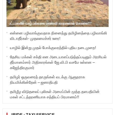
பட்டபகலில் யாழ்.பல்கலை மாணவி காதலனால் கொலை!!!
என்னை பழிவாங்குவதாக நினைத்து தமிழினத்தை பழிவாங்கி
விடாதீர்கள்- முதலமைச்சர் உரை!
யாழில் இன்று முதல் போக்குவரத்தில் புதிய நடைமுறை!
தேசிய மக்கள் சக்தி என அடையாளப்படுத்தப்படினும் அரசியல்
தீர்மானம்சார் அதிகாரங்கள் ஜே.வி.பி வசமே உள்ளன –
கஜேந்திரகுமார்
தமிழர் ஒருவரைத் தாருங்கள் வடக்கு ஆளுநராக
நியமிக்கின்றேன் – ஜனாதிபதி
தமிழீழ விடுதலைப் புலிகள் அமைப்பின் மூத்த தளபதியின்
மகள் சட்டத்தரணியாக சத்தியப் பிரமாணம்!!
JRIDE : TAXI SERVICE