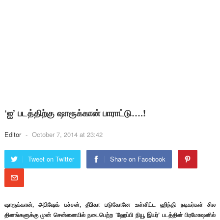
‘ஐ’ படத்திற்கு ஷாரூக்கான் பாராட்டு….!
Editor
-
October 7, 2014 at 23:42
Tweet on Twitter
Share on Facebook
ஷாரூக்கான், அபிஷேக் பச்சன், தீபிகா படுகோனே உள்ளிட்ட ஹிந்தி நடிகர்கள் சில
தினங்களுக்கு முன் சென்னையில் நடைபெற்ற ‘ஹேப்பி நியூ இயர்’ படத்தின் பிரமோஷனில்