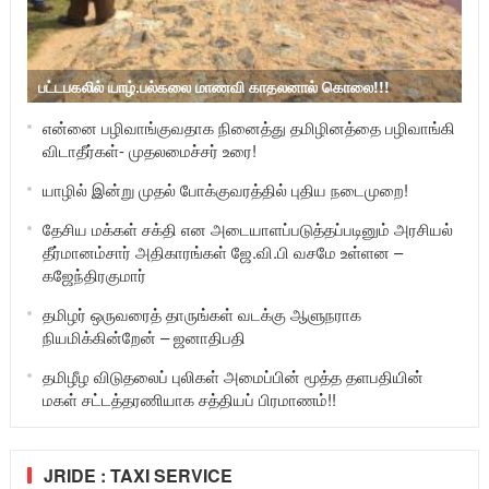
பட்டபகலில் யாழ்.பல்கலை மாணவி காதலனால் கொலை!!!
என்னை பழிவாங்குவதாக நினைத்து தமிழினத்தை பழிவாங்கி
விடாதீர்கள்- முதலமைச்சர் உரை!
யாழில் இன்று முதல் போக்குவரத்தில் புதிய நடைமுறை!
தேசிய மக்கள் சக்தி என அடையாளப்படுத்தப்படினும் அரசியல்
தீர்மானம்சார் அதிகாரங்கள் ஜே.வி.பி வசமே உள்ளன –
கஜேந்திரகுமார்
தமிழர் ஒருவரைத் தாருங்கள் வடக்கு ஆளுநராக
நியமிக்கின்றேன் – ஜனாதிபதி
தமிழீழ விடுதலைப் புலிகள் அமைப்பின் மூத்த தளபதியின்
மகள் சட்டத்தரணியாக சத்தியப் பிரமாணம்!!
JRIDE : TAXI SERVICE