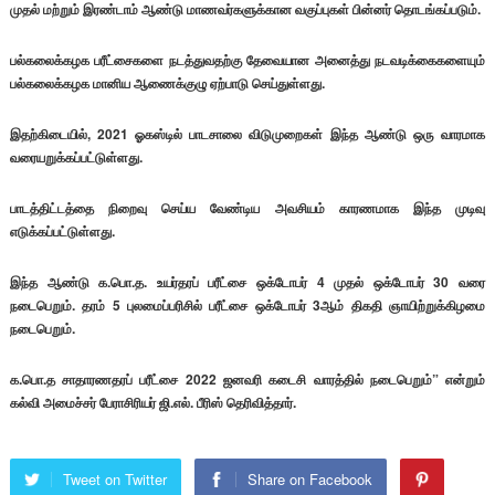
முதல் மற்றும் இரண்டாம் ஆண்டு மாணவர்களுக்கான வகுப்புகள் பின்னர் தொடங்கப்படும்.
பல்கலைக்கழக பரீட்சைகளை நடத்துவதற்கு தேவையான அனைத்து நடவடிக்கைகளையும்
பல்கலைக்கழக மானிய ஆணைக்குழு ஏற்பாடு செய்துள்ளது.
இதற்கிடையில், 2021 ஓகஸ்டில் பாடசாலை விடுமுறைகள் இந்த ஆண்டு ஒரு வாரமாக
வரையறுக்கப்பட்டுள்ளது.
பாடத்திட்டத்தை நிறைவு செய்ய வேண்டிய அவசியம் காரணமாக இந்த முடிவு
எடுக்கப்பட்டுள்ளது.
இந்த ஆண்டு க.பொ.த. உயர்தரப் பரீட்சை ஒக்டோபர் 4 முதல் ஒக்டோபர் 30 வரை
நடைபெறும். தரம் 5 புலமைப்பரிசில் பரீட்சை ஒக்டோபர் 3ஆம் திகதி ஞாயிற்றுக்கிழமை
நடைபெறும்.
க.பொ.த சாதாரணதரப் பரீட்சை 2022 ஜனவரி கடைசி வாரத்தில் நடைபெறும்” என்றும்
கல்வி அமைச்சர் பேராசிரியர் ஜி.எல். பீரிஸ் தெரிவித்தார்.
Tweet on Twitter
Share on Facebook