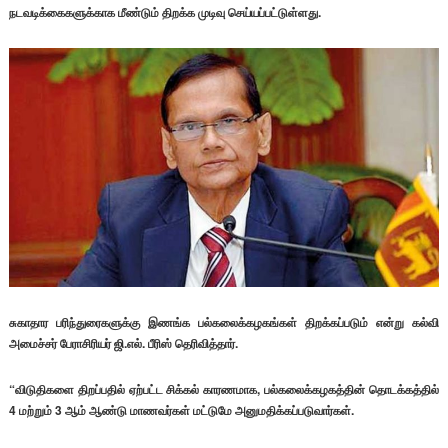
நடவடிக்கைகளுக்காக மீண்டும் திறக்க முடிவு செய்யப்பட்டுள்ளது.
சுகாதார பரிந்துரைகளுக்கு இணங்க பல்கலைக்கழகங்கள் திறக்கப்படும் என்று கல்வி
அமைச்சர் பேராசிரியர் ஜி.எல். பீரிஸ் தெரிவித்தார்.
“விடுதிகளை திறப்பதில் ஏற்பட்ட சிக்கல் காரணமாக, பல்கலைக்கழகத்தின் தொடக்கத்தில்
4 மற்றும் 3 ஆம் ஆண்டு மாணவர்கள் மட்டுமே அனுமதிக்கப்படுவார்கள்.