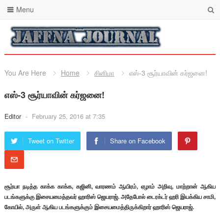
Menu
You Are Here
Home
சினிமா
எஸ்-3 சூர்யாவின் கர்ஜனை!
எஸ்-3 சூர்யாவின் கர்ஜனை!
Editor
-
February 25, 2016 at 7:35
Tweet on Twitter
Share on Facebook
சூர்யா நடித்த காக்க காக்க, கஜினி, வாரணம் ஆயிரம், ஏழாம் அறிவு, மாற்றான் ஆகிய
படங்களுக்கு இசையமைத்தவர் ஹாரிஸ் ஜெயராஜ். அதேபோல் டைரக்டர் ஹரி இயக்கிய சாமி,
கோயில், அருள் ஆகிய படங்களுக்கும் இசையமைத்திருக்கிறார் ஹாரிஸ் ஜெயராஜ்.