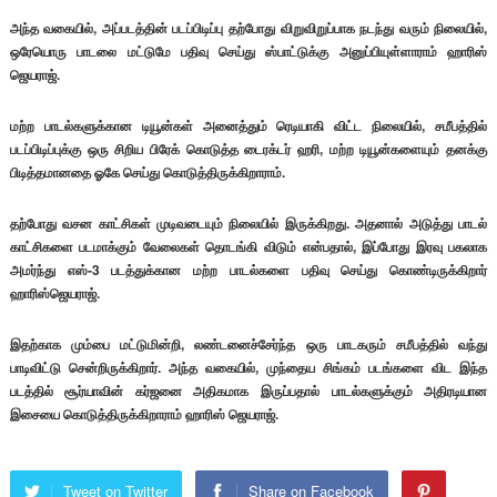
அந்த வகையில், அப்படத்தின் படப்பிடிப்பு தற்போது விறுவிறுப்பாக நடந்து வரும் நிலையில்,
ஒரேயொரு பாடலை மட்டுமே பதிவு செய்து ஸ்பாட்டுக்கு அனுப்பியுள்ளாராம் ஹாரிஸ்
ஜெயராஜ்.
மற்ற பாடல்களுக்கான டியூன்கள் அனைத்தும் ரெடியாகி விட்ட நிலையில், சமீபத்தில்
படப்பிடிப்புக்கு ஒரு சிறிய பிரேக் கொடுத்த டைரக்டர் ஹரி, மற்ற டியூன்களையும் தனக்கு
பிடித்தமானதை ஓகே செய்து கொடுத்திருக்கிறாராம்.
தற்போது வசன காட்சிகள் முடிவடையும் நிலையில் இருக்கிறது. அதனால் அடுத்து பாடல்
காட்சிகளை படமாக்கும் வேலைகள் தொடங்கி விடும் என்பதால், இப்போது இரவு பகலாக
அமர்ந்து எஸ்-3 படத்துக்கான மற்ற பாடல்களை பதிவு செய்து கொண்டிருக்கிறார்
ஹாரிஸ்ஜெயராஜ்.
இதற்காக மும்பை மட்டுமின்றி, லண்டனைச்சேர்ந்த ஒரு பாடகரும் சமீபத்தில் வந்து
பாடிவிட்டு சென்றிருக்கிறார். அந்த வகையில், முந்தைய சிங்கம் படங்களை விட இந்த
படத்தில் சூர்யாவின் கர்ஜனை அதிகமாக இருப்பதால் பாடல்களுக்கும் அதிரடியான
இசையை கொடுத்திருக்கிறாராம் ஹாரிஸ் ஜெயராஜ்.
Tweet on Twitter
Share on Facebook