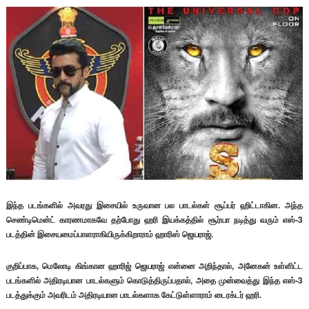
இந்த படங்களில் அவரது இசையில் உருவான பல பாடல்கள் சூப்பர் ஹிட்டாகின. அந்த
செண்டிமென்ட் காரணமாகவே தற்போது ஹரி இயக்கத்தில் சூர்யா நடித்து வரும் எஸ்-3
படத்தின் இசையமைப்பாளராகியிருக்கிறாராம் ஹாரிஸ் ஜெயராஜ்.
குறிப்பாக, மெலோடி கிங்கான ஹாரிஜ் ஜெயராஜ் என்னை அறிந்தால், அனேகன் உள்ளிட்ட
படங்களில் அதிரடியான பாடல்களும் கொடுத்திருப்பதால், அதை முன்வைத்து இந்த எஸ்-3
படத்துக்கும் அவரிடம் அதிரடியான பாடல்களாக கேட்டுள்ளாராம் டைரக்டர் ஹரி.