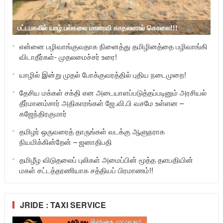
பட்டபகலில் யாழ்.பல்கலை மாணவி காதலனால் கொலை!!!
என்னை பழிவாங்குவதாக நினைத்து தமிழினத்தை பழிவாங்கி
விடாதீர்கள்- முதலமைச்சர் உரை!
யாழில் இன்று முதல் போக்குவரத்தில் புதிய நடைமுறை!
தேசிய மக்கள் சக்தி என அடையாளப்படுத்தப்படினும் அரசியல்
தீர்மானம்சார் அதிகாரங்கள் ஜே.வி.பி வசமே உள்ளன –
கஜேந்திரகுமார்
தமிழர் ஒருவரைத் தாருங்கள் வடக்கு ஆளுநராக
நியமிக்கின்றேன் – ஜனாதிபதி
தமிழீழ விடுதலைப் புலிகள் அமைப்பின் மூத்த தளபதியின்
மகள் சட்டத்தரணியாக சத்தியப் பிரமாணம்!!
JRIDE : TAXI SERVICE