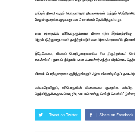
நாட்டில் நிலவி வரும் பொருளாதார நிலைமைகள் மற்றும் பெற்றோல
மேலும் குறைக்க முடியாது என அரசாங்கம் தெரிவித்துள்ளது.
உலக சந்தையில் எரிபொருளுக்கான விலை ஏற்ற இறக்கத்திற்
அமுல்படுத்துவது காலம் தாழ்த்தப்படும் என அமைச்சரவையில் தீர்மானி
இதேவேளை, விலைப் பொறிமுறைமையில சில திருத்தங்கள் செய்
வைக்கப்பட்டதாக பெற்றோலிய வள அமைச்சர் சந்திம வீரக்கொடி தெரிவி
விலைப் பொறிமுறைமை குறித்து மேலும் ஆராய வேண்டியிருப்பதாக அமை
எவ்வாறெனினும், எரிபொருளின் விலைகளை குறைக்க எவ்வித 
தெரிவித்துள்ளதாக கொழும்பு ஊடகமொன்று செய்தி வெளியிட்டுள்ளத
Tweet on Twitter
Share on Facebook