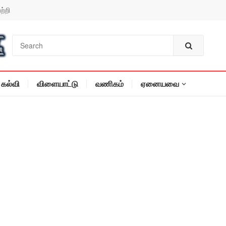
ற்றி
கல்வி
விளையாட்டு
வணிகம்
ஏனையவை