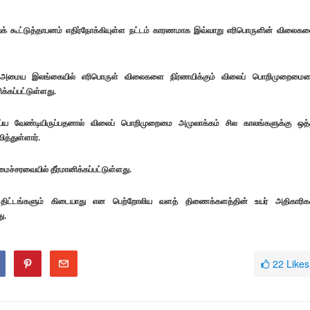
ியக் கூட்டுத்தாபனம் எதிர்நோக்கியுள்ள நட்டம் காரணமாக இவ்வாறு எரிபொருளின் விலைக
கு அமைய இலங்கையில் எரிபொருள் விலைகளை நிர்ணயிக்கும் விலைப் பொறிமுறைமை
க்கப்பட்டுள்ளது.
ய வேண்டியிருப்பதனால் விலைப் பொறிமுறைமை அமுலாக்கம் சில காலங்களுக்கு ஒத்
த்துள்ளார்.
ச்சரவையில் தீர்மானிக்கப்பட்டுள்ளது.
திட்டங்களும் கிடையாது என பெற்றோலிய வளத் திணைக்களத்தின் உயர் அதிகாரிக
ு.
22
Likes