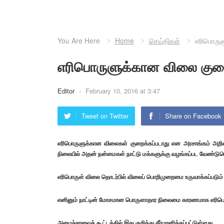
You Are Here
Home
செய்திகள்
எரிபொருள
எரிபொருளுக்கான விலை குறை
Editor
-
February 10, 2016 at 3:47
Tweet on Twitter
Share on Facebook
எரிபொருளுக்கான விலைகள் குறைக்கப்படாது என அரசாங்கம் அறிவி
நிலையில் அதன் நன்மைகள் நாட்டு மக்களுக்கு வழங்கப்பட வேண்டுமெ
எரிபொருள் விலை தொடர்பில் விலைப் பொறிமுறைமை உருவாக்கப்படும்
எனினும் நாட்டின் மோசமான பொருளாதார நிலைமை காரணமாக எரிபொர
அமைச்சரவைக் கூட்டத்தில் இது குறித்து தீர்மானிக்கப்பட்டுள்ளது.