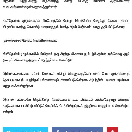
அதனை அனுபவித்து வருகின்றது என்று வடக்கு மாகாண முதலமைச்சர்
சி.வி.விக்னேஸ்வரன் தெரிவித்துள்ளார்.
கிளிநொச்சி முழங்காவில் பிரதேசத்தில் நேற்று இடம்பெற்ற பேரூந்து நிலைய திறப்பு
விழாவில் கலந்து கொண்டு உரையாற்றும் போதே அவர் மேற்கண்டவாறு குறிப்பிட்டுள்ளார்.
முதலமைச்சர் மேலும் தெரிவிக்கையில்,
கிளிநொச்சி முழங்காவில் பிரதேசம் ஒரு சிறந்த விவசாய பூமி. இங்குள்ள ஒவ்வொரு குழி
நிலமும் விவசாயத்திற்கு உட்படுத்தப்படல் வேண்டும்.
ஆயிரக்கணக்கான ஏக்கர் நிலங்கள் இன்று இராணுவத்தினர் வசம் போய் முந்திரிகைத்
தோட்டமாகவும், பழத்தோட்டங்களாகவும் காணப்படுகின்றன. அவற்றின் பயனை அவர்கள்
அனுபவிக்கின்றார்கள்.
ஆனால், எம்மவரோ இருக்கின்ற நிலங்களைக் கூட சரியாகப் பயன்படுத்தாது பற்றைக்
காடுகளாக படரவிட்டு விட்டுச் சோம்பிக் கிடக்கின்றார்கள். இந்நிலை மாற்றப்படல் வேண்டும்
என்றார்.