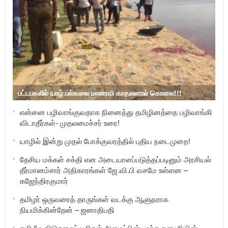
பட்டபகலில் யாழ்.பல்கலை மாணவி காதலனால் கொலை!!!
என்னை பழிவாங்குவதாக நினைத்து தமிழினத்தை பழிவாங்கி
விடாதீர்கள்- முதலமைச்சர் உரை!
யாழில் இன்று முதல் போக்குவரத்தில் புதிய நடைமுறை!
தேசிய மக்கள் சக்தி என அடையாளப்படுத்தப்படினும் அரசியல்
தீர்மானம்சார் அதிகாரங்கள் ஜே.வி.பி வசமே உள்ளன –
கஜேந்திரகுமார்
தமிழர் ஒருவரைத் தாருங்கள் வடக்கு ஆளுநராக
நியமிக்கின்றேன் – ஜனாதிபதி
தமிழீழ விடுதலைப் புலிகள் அமைப்பின் மூத்த தளபதியின்