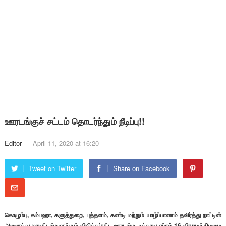
ஊரடங்குச் சட்டம் தொடர்ந்தும் நீடிப்பு!!
Editor
-
April 11, 2020 at 16:20
Tweet on Twitter
Share on Facebook
கொழும்பு, கம்பஹா, களுத்துறை, புத்தளம், கண்டி மற்றும் யாழ்ப்பாணம் தவிர்த்து நாட்டின்
அனைத்து மாவட்டங்களுக்கும் விதிக்கப்பட்ட ஊரடங்கு உத்தரவு ஏப்ரல் 16 வியாழக்கிழமை