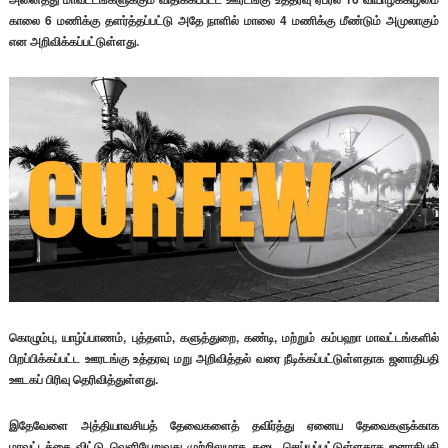
காலை 6 மணிக்கு தளர்த்தப்பட்டு அதே நாளில் மாலை 4 மணிக்கு மீண்டும் அமுலாகும்
என அறிவிக்கப்பட்டுள்ளது.
கொழும்பு, யாழ்ப்பாணம், புத்தளம், களுத்துறை, கண்டி, மற்றும் கம்பஹா மாவட்டங்களில்
பிறப்பிக்கப்பட்ட ஊரடங்கு உத்தரவு மறு அறிவித்தல் வரை நீடிக்கப்பட்டுள்ளதாக ஜனாதிபதி
ஊடகப் பிரிவு தெரிவித்துள்ளது.
இதேவேளை அத்தியாவசியத் தேவைகளைத் தவிர்த்து ஏனைய தேவைகளுக்காக
மாவட்டத்தை விட்டு வெளியேறுவது முற்றிலுமாக தடை செய்யப்பட்டுள்ளதாக ஜனாதிபதி