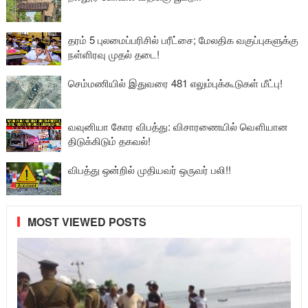
தரம் 5 புலமைப்பரிசில் பரீட்சை; மேலதிக வகுப்புகளுக்கு
நள்ளிரவு முதல் தடை!
செம்மணியில் இதுவரை 481 எலும்புக்கூடுகள் மீட்பு!
வவுனியா கோர விபத்து: விசாரணையில் வௌியான
திடுக்கிடும் தகவல்!
விபத்து ஒன்றில் முதியவர் ஒருவர் பலி!!
MOST VIEWED POSTS