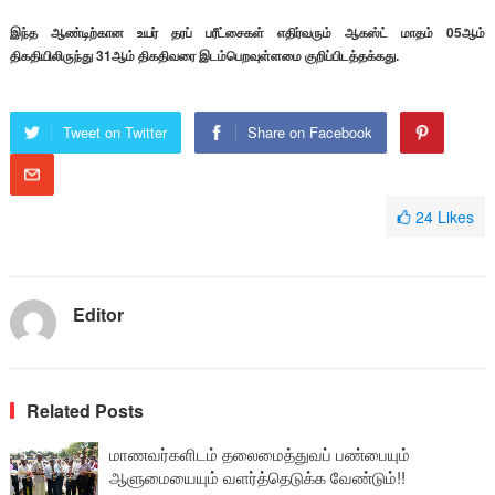
இந்த ஆண்டிற்கான உயர் தரப் பரீட்சைகள் எதிர்வரும் ஆகஸ்ட் மாதம் 05ஆம்
திகதியிலிருந்து 31ஆம் திகதிவரை இடம்பெறவுள்ளமை குறிப்பிடத்தக்கது.
Tweet on Twitter
Share on Facebook
24
Likes
Editor
Related Posts
மாணவர்களிடம் தலைமைத்துவப் பண்பையும்
ஆளுமையையும் வளர்த்தெடுக்க வேண்டும்!!