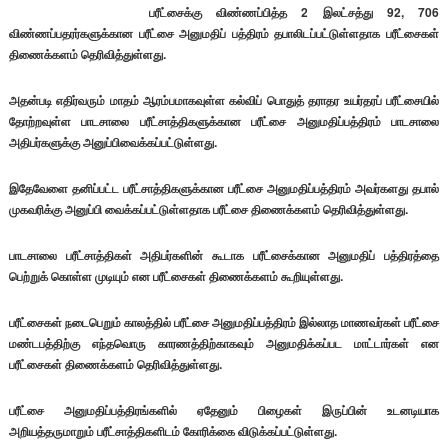
பரீட்சைக்கு விண்ணப்பித்த 2 இலட்சத்து 92, 706
விண்ணப்பதரர்களுக்கான பரீட்சை அனுமதிப் பத்திரம் தபாலிடப்பட்டுள்ளதாக பரீட்சைகள்
திணைக்களம் தெரிவித்துள்ளது.
அதன்படி எதிர்வரும் மாதம் ஆரம்பமாகவுள்ள கல்விப் பொதுத் தராதர உயர்தரப் பரீட்சையில்
தோற்றவுள்ள பாடசாலை பரீட்சாத்திகளுக்கான பரீட்சை அனுமதிப்பத்திரம் பாடசாலை
அதிபர்களுக்கு அனுப்பிவைக்கப்பட்டுள்ளது.
இதேவேளை தனிப்பட்ட பரீட்சாத்திகளுக்கான பரீட்சை அனுமதிப்பத்திரம் அவர்களது தபால்
முகவரிக்கு அனுப்பி வைக்கப்பட்டுள்ளதாக பரீட்சை திணைக்களம் தெரிவித்துள்ளது.
பாடசாலை பரீட்சாத்திகள் அதிபர்களின் கூடாக பரீட்சைக்கான அனுமதிப் பத்திரத்தை
பெற்றுக் கொள்ள முடியும் என பரீட்சைகள் திணைக்களம் கூறியுள்ளது.
பரீட்சைகள் நடைபெறும் காலத்தில் பரீட்சை அனுமதிப்பத்திரம் இல்லாத மாணவர்கள் பரீட்சை
மண்டபத்திற்கு எந்தவொரு காரணத்திற்காகவும் அனுமதிக்கப்பட மாட்டார்கள் என
பரீட்சைகள் திணைக்களம் தெரிவித்துள்ளது.
பரீட்சை அனுமதிப்பத்திரங்களில் ஏதேனும் பிழைகள் இருப்பின் உடனடியாக
அறியத்தருமாறும் பரீட்சாத்திகளிடம் கோரிக்கை விடுக்கப்பட்டுள்ளது.