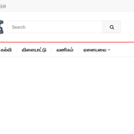
ற்றி
கல்வி
விளையாட்டு
வணிகம்
ஏனையவை