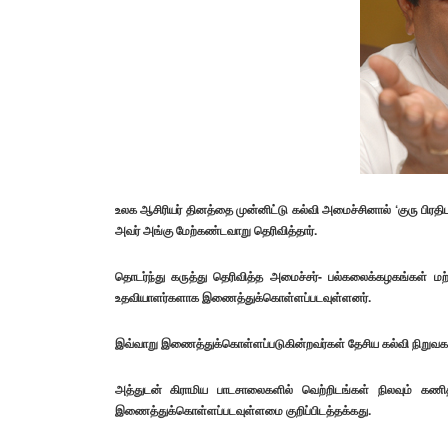
உலக ஆசிரியர் தினத்தை முன்னிட்டு கல்வி அமைச்சினால் ‘குரு பிரதி
அவர் அங்கு மேற்கண்டவாறு தெரிவித்தார்.
தொடர்ந்து கருத்து தெரிவித்த அமைச்சர்- பல்கலைக்கழகங்கள் ம
உதவியாளர்களாக இணைத்துக்கொள்ளப்படவுள்ளனர்.
இவ்வாறு இணைத்துக்கொள்ளப்படுகின்றவர்கள் தேசிய கல்வி நிறுவகத்தினா
அத்துடன் கிராமிய பாடசாலைகளில் வெற்றிடங்கள் நிலவும் கணி
இணைத்துக்கொள்ளப்படவுள்ளமை குறிப்பிடத்தக்கது.