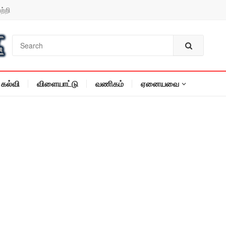
ற்றி
கல்வி
விளையாட்டு
வணிகம்
ஏனையவை