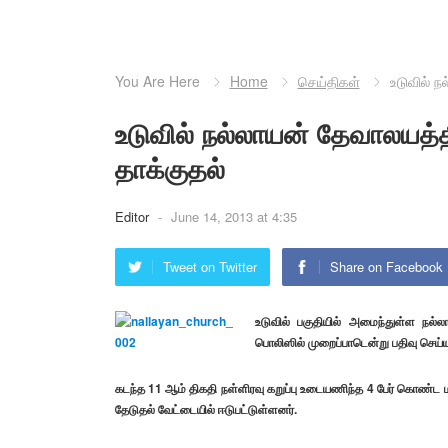
You Are Here
Home
செய்திகள்
உடுவில் ந
உடுவில் நல்லாயன் தேவாலயத்தி
தாக்குதல்
Editor
-
June 14, 2013 at 4:35
Tweet on Twitter
Share on Facebook
உடுவில் பகுதியில் அமைந்துள்ள நல்ல
பொலிஸில் முறைப்பாடென்று பதிவு செய்யப
கடந்த 11 ஆம் திகதி நள்ளிரவு கறுப்பு உடையணிந்த 4 பேர் கொண்ட
தேடுதல் வேட்டையில் ஈடுபட்டுள்ளனர்.